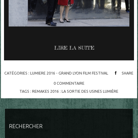
LIRE LA SUITE
CATÉGORIES :
LUMIERE 2016 - GRAND LYON FILM FESTIVAL
SHARE
0
COMMENTAIRE
TAGS :
REMAKES 2016 : LA SORTIE DES USINES LUMIÈRE
RECHERCHER