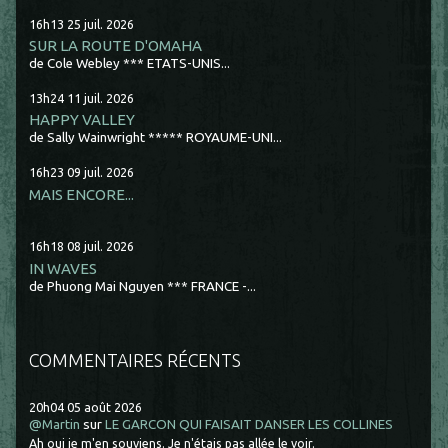
16h13
25
juil. 2026
SUR LA ROUTE D'OMAHA
de Cole Webley *** ETATS-UNIS...
13h24
11
juil. 2026
HAPPY VALLEY
de Sally Wainwright ***** ROYAUME-UNI...
16h23
09
juil. 2026
MAIS ENCORE...
16h18
08
juil. 2026
IN WAVES
de Phuong Mai Nguyen *** FRANCE -...
COMMENTAIRES RÉCENTS
20h04
05
août 2026
@Martin
sur
LE GARCON QUI FAISAIT DANSER LES COLLINES
Ah oui je m'en souviens. Je n'étais pas allée le voir.