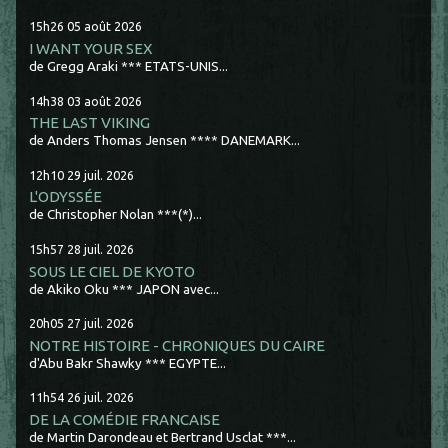
15h26
05
août 2026
I WANT YOUR SEX
de Gregg Araki *** ETATS-UNIS...
14h38
03
août 2026
THE LAST VIKING
de Anders Thomas Jensen **** DANEMARK...
12h10
29
juil. 2026
L'ODYSSÉE
de Christopher Nolan ***(*)...
15h57
28
juil. 2026
SOUS LE CIEL DE KYOTO
de Akiko Oku *** JAPON avec...
20h05
27
juil. 2026
NOTRE HISTOIRE - CHRONIQUES DU CAIRE
d'Abu Bakr Shawky *** EGYPTE...
11h54
26
juil. 2026
DE LA COMÉDIE FRANCAISE
de Martin Darondeau et Bertrand Usclat ***...