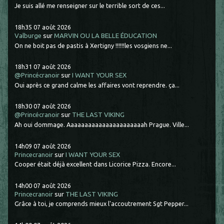
Je suis allé me renseigner sur le terrible sort de ces...
18h35
07
août 2026
Valburge
sur
MARVIN OU LA BELLE ÉDUCATION
On ne boit pas de pastis à Xertigny !!!!!!les vosgiens ne...
18h31
07
août 2026
@Princécranoir
sur
I WANT YOUR SEX
Oui après ce grand calme les affaires vont reprendre. ça...
18h30
07
août 2026
@Princécranoir
sur
THE LAST VIKING
Ah oui dommage. Aaaaaaaaaaaaaaaaaaaaaah Prague. Ville...
14h09
07
août 2026
Princecranoir
sur
I WANT YOUR SEX
Cooper était déjà excellent dans Licorice Pizza. Encore...
14h00
07
août 2026
Princecranoir
sur
THE LAST VIKING
Grâce à toi, je comprends mieux l'accoutrement Sgt Pepper...