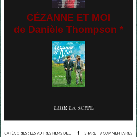
C
É
ZANNE ET MOI
de Danièle Thompson *
LIRE LA SUITE
CATÉGORIES :
LES AUTRES FILMS DE...
SHARE
8
COMMENTAIRES