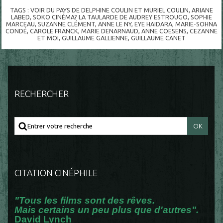
TAGS :
VOIR DU PAYS DE DELPHINE COULIN ET MURIEL COULIN
,
ARIANE
LABED
,
SOKO CINÉMA? LA TAULARDE DE AUDREY ESTROUGO
,
SOPHIE
MARCEAU
,
SUZANNE CLÉMENT
,
ANNE LE NY
,
EYE HAIDARA
,
MARIE-SOHNA
CONDÉ
,
CAROLE FRANCK
,
MARIE DENARNAUD
,
ANNE COESENS
,
CEZANNE
ET MOI
,
GUILLAUME GALLIENNE
,
GUILLAUME CANET
RECHERCHER
CITATION CINÉPHILE
"Tous les films sont des rêves.
Mais certains un peu plus que d'autres".
David Lynch