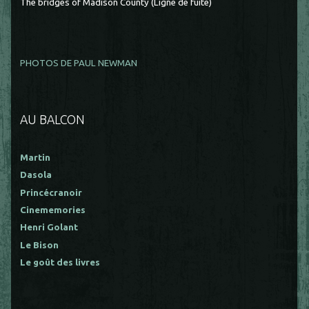
The bridges of Madison County (Ligne de fuite)
PHOTOS DE PAUL NEWMAN
AU BALCON
Martin
Dasola
Princécranoir
Cinememories
Henri Golant
Le Bison
Le goût des livres