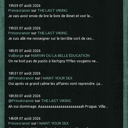
19h59
07
août 2026
Princecranoir
sur
THE LAST VIKING
Je vais avoir envie de lire le livre de Binet et voir le...
19h55
07
août 2026
Princecranoir
sur
THE LAST VIKING
Je suis allé me renseigner sur le terrible sort de ces...
18h35
07
août 2026
Valburge
sur
MARVIN OU LA BELLE ÉDUCATION
On ne boit pas de pastis à Xertigny !!!!!!les vosgiens ne...
18h31
07
août 2026
@Princécranoir
sur
I WANT YOUR SEX
Oui après ce grand calme les affaires vont reprendre. ça...
18h30
07
août 2026
@Princécranoir
sur
THE LAST VIKING
Ah oui dommage. Aaaaaaaaaaaaaaaaaaaaaah Prague. Ville...
14h09
07
août 2026
Princecranoir
sur
I WANT YOUR SEX