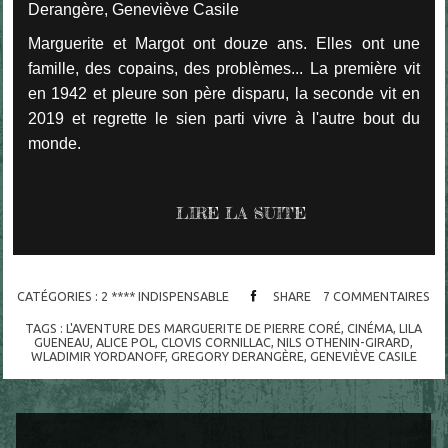
Derangère, Geneviève Casile
Marguerite et Margot ont douze ans. Elles ont une
famille, des copains, des problèmes... La première vit
en 1942 et pleure son père disparu, la seconde vit en
2019 et regrette le sien parti vivre à l'autre bout du
monde.
LIRE LA SUITE
CATÉGORIES :
2 **** INDISPENSABLE
SHARE
7
COMMENTAIRES
TAGS :
L'AVENTURE DES MARGUERITE DE PIERRE CORÉ
,
CINÉMA
,
LILA
GUENEAU
,
ALICE POL
,
CLOVIS CORNILLAC
,
NILS OTHENIN-GIRARD
,
WLADIMIR YORDANOFF
,
GREGORY DERANGÈRE
,
GENEVIÈVE CASILE