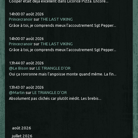
Cooper était déjà excellent dans Licorice Pizza. Encore...
14h00
07
août 2026
Princecranoir
sur
THE LAST VIKING
Grâce à toi, je comprends mieux l'accoutrement Sgt Pepper...
14h00
07
août 2026
Princecranoir
sur
THE LAST VIKING
Grâce à toi, je comprends mieux l'accoutrement Sgt Pepper...
13h44
07
août 2026
@Le Bison
sur
LE TRIANGLE D'OR
Oui ça ronronne mais l'angoisse monte quand même. La fin...
13h43
07
août 2026
@Martin
sur
LE TRIANGLE D'OR
Absolument pas clichés car plutôt inédit. Les brebis...
août 2026
juillet 2026