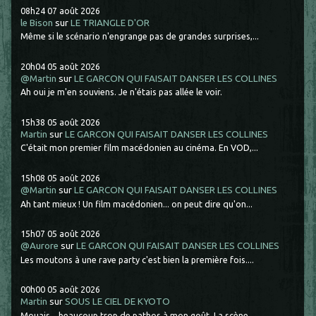
08h24
07
août 2026
le Bison
sur
LE TRIANGLE D'OR
Même si le scénario n'engrange pas de grandes surprises,...
20h04
05
août 2026
@Martin
sur
LE GARCON QUI FAISAIT DANSER LES COLLINES
Ah oui je m'en souviens. Je n'étais pas allée le voir.
15h38
05
août 2026
Martin
sur
LE GARCON QUI FAISAIT DANSER LES COLLINES
C'était mon premier film macédonien au cinéma. En VOD,...
15h08
05
août 2026
@Martin
sur
LE GARCON QUI FAISAIT DANSER LES COLLINES
Ah tant mieux ! Un film macédonien... on peut dire qu'on...
15h07
05
août 2026
@Aurore
sur
LE GARCON QUI FAISAIT DANSER LES COLLINES
Les moutons à une rave party c'est bien la première fois....
00h00
05
août 2026
Martin
sur
SOUS LE CIEL DE KYOTO
Mouais... beaucoup trop de pathos à mon goût. La scène...