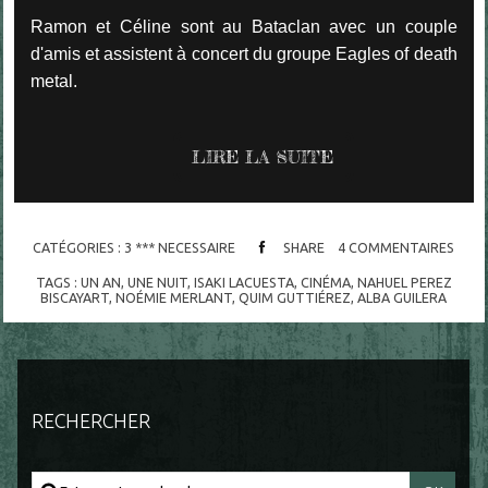
Ramon et Céline sont au Bataclan avec un couple
d'amis et assistent à concert du groupe Eagles of death
metal.
LIRE LA SUITE
CATÉGORIES :
3 *** NECESSAIRE
SHARE
4
COMMENTAIRES
TAGS :
UN AN
,
UNE NUIT
,
ISAKI LACUESTA
,
CINÉMA
,
NAHUEL PEREZ
BISCAYART
,
NOÉMIE MERLANT
,
QUIM GUTTIÉREZ
,
ALBA GUILERA
RECHERCHER