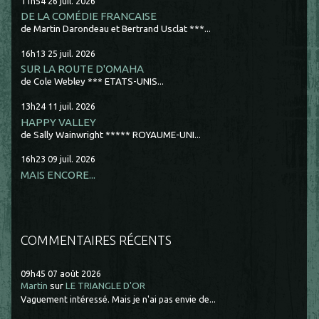
11h54
26
juil. 2026
DE LA COMÉDIE FRANCAISE
de Martin Darondeau et Bertrand Usclat ***...
16h13
25
juil. 2026
SUR LA ROUTE D'OMAHA
de Cole Webley *** ETATS-UNIS...
13h24
11
juil. 2026
HAPPY VALLEY
de Sally Wainwright ***** ROYAUME-UNI...
16h23
09
juil. 2026
MAIS ENCORE...
COMMENTAIRES RÉCENTS
09h45
07
août 2026
Martin
sur
LE TRIANGLE D'OR
Vaguement intéressé. Mais je n'ai pas envie de...