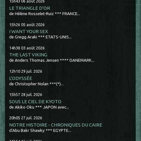
15h43
06
août 2026
LE TRIANGLE D'OR
de Hélène Rosselet-Ruiz *** FRANCE...
15h26
05
août 2026
I WANT YOUR SEX
de Gregg Araki *** ETATS-UNIS...
14h38
03
août 2026
THE LAST VIKING
de Anders Thomas Jensen **** DANEMARK...
12h10
29
juil. 2026
L'ODYSSÉE
de Christopher Nolan ***(*)...
15h57
28
juil. 2026
SOUS LE CIEL DE KYOTO
de Akiko Oku *** JAPON avec...
20h05
27
juil. 2026
NOTRE HISTOIRE - CHRONIQUES DU CAIRE
d'Abu Bakr Shawky *** EGYPTE...