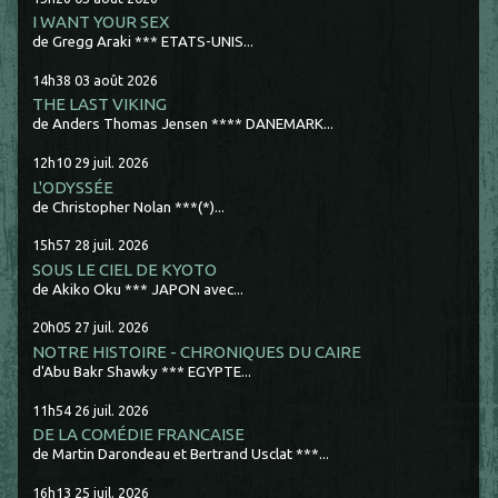
I WANT YOUR SEX
de Gregg Araki *** ETATS-UNIS...
14h38
03
août 2026
THE LAST VIKING
de Anders Thomas Jensen **** DANEMARK...
12h10
29
juil. 2026
L'ODYSSÉE
de Christopher Nolan ***(*)...
15h57
28
juil. 2026
SOUS LE CIEL DE KYOTO
de Akiko Oku *** JAPON avec...
20h05
27
juil. 2026
NOTRE HISTOIRE - CHRONIQUES DU CAIRE
d'Abu Bakr Shawky *** EGYPTE...
11h54
26
juil. 2026
DE LA COMÉDIE FRANCAISE
de Martin Darondeau et Bertrand Usclat ***...
16h13
25
juil. 2026