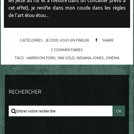
les jette au fur et à mesure dans un container prévu à
cet effet), je renifle dans mon coude dans les règles
de l'art étou étou...
CATÉGORIES :
JE DOIS VOUS EN PARLER
SHARE
2
COMMENTAIRES
TAGS :
HARRISON FORD
,
YAN SOLO
,
INDIANA JONES
,
CINÉMA
RECHERCHER