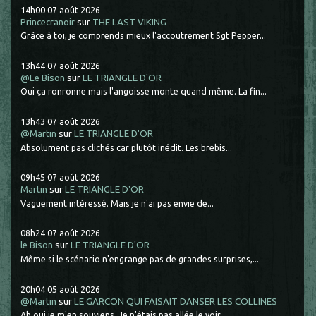
14h00
07
août 2026
Princecranoir
sur
THE LAST VIKING
Grâce à toi, je comprends mieux l'accoutrement Sgt Pepper...
13h44
07
août 2026
@Le Bison
sur
LE TRIANGLE D'OR
Oui ça ronronne mais l'angoisse monte quand même. La fin...
13h43
07
août 2026
@Martin
sur
LE TRIANGLE D'OR
Absolument pas clichés car plutôt inédit. Les brebis...
09h45
07
août 2026
Martin
sur
LE TRIANGLE D'OR
Vaguement intéressé. Mais je n'ai pas envie de...
08h24
07
août 2026
le Bison
sur
LE TRIANGLE D'OR
Même si le scénario n'engrange pas de grandes surprises,...
20h04
05
août 2026
@Martin
sur
LE GARCON QUI FAISAIT DANSER LES COLLINES
Ah oui je m'en souviens. Je n'étais pas allée le voir.