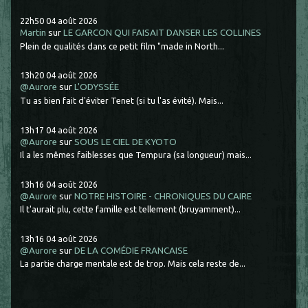
22h50
04
août 2026
Martin
sur
LE GARCON QUI FAISAIT DANSER LES COLLINES
Plein de qualités dans ce petit film "made in North...
13h20
04
août 2026
@Aurore
sur
L'ODYSSÉE
Tu as bien fait d'éviter Tenet (si tu l'as évité). Mais...
13h17
04
août 2026
@Aurore
sur
SOUS LE CIEL DE KYOTO
Il a les mêmes faiblesses que Tempura (sa longueur) mais...
13h16
04
août 2026
@Aurore
sur
NOTRE HISTOIRE - CHRONIQUES DU CAIRE
Il t'aurait plu, cette famille est tellement (bruyamment)...
13h16
04
août 2026
@Aurore
sur
DE LA COMÉDIE FRANCAISE
La partie charge mentale est de trop. Mais cela reste de...