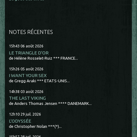
NOTES RÉCENTES
15h43
06
août 2026
LE TRIANGLE D'OR
de Hélène Rosselet-Ruiz *** FRANCE...
15h26
05
août 2026
I WANT YOUR SEX
de Gregg Araki *** ETATS-UNIS...
14h38
03
août 2026
THE LAST VIKING
de Anders Thomas Jensen **** DANEMARK...
12h10
29
juil. 2026
L'ODYSSÉE
de Christopher Nolan ***(*)...
15h57
28
juil. 2026