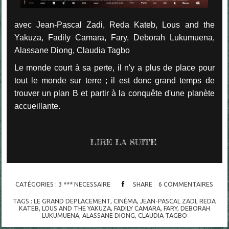
avec Jean-Pascal Zadi, Reda Kateb, Lous and the
Yakuza, Fadily Camara, Fary, Deborah Lukumuena,
Alassane Diong, Claudia Tagbo
Le monde court à sa perte, il n'y a plus de place pour
tout le monde sur terre ; il est donc grand temps de
trouver un plan B et partir à la conquête d'une planète
accueillante.
LIRE LA SUITE
CATÉGORIES :
3 *** NECESSAIRE
SHARE
6
COMMENTAIRES
TAGS :
LE GRAND DEPLACEMENT
,
CINÉMA
,
JEAN-PASCAL ZADI
,
REDA
KATEB
,
LOUS AND THE YAKUZA
,
FADILY CAMARA
,
FARY
,
DEBORAH
LUKUMUENA
,
ALASSANE DIONG
,
CLAUDIA TAGBO