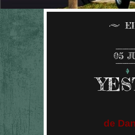
E
05
J
YES
de Dan