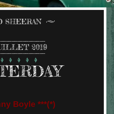
D SHEERAN
UILLET 2019
TERDAY
ny Boyle ***(*)