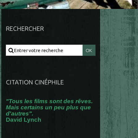
RECHERCHER
CITATION CINÉPHILE
"Tous les films sont des rêves.
Mais certains un peu plus que
d'autres".
David Lynch