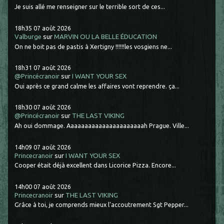
Je suis allé me renseigner sur le terrible sort de ces...
18h35
07
août 2026
Valburge
sur
MARVIN OU LA BELLE ÉDUCATION
On ne boit pas de pastis à Xertigny !!!!!!les vosgiens ne...
18h31
07
août 2026
@Princécranoir
sur
I WANT YOUR SEX
Oui après ce grand calme les affaires vont reprendre. ça...
18h30
07
août 2026
@Princécranoir
sur
THE LAST VIKING
Ah oui dommage. Aaaaaaaaaaaaaaaaaaaaaah Prague. Ville...
14h09
07
août 2026
Princecranoir
sur
I WANT YOUR SEX
Cooper était déjà excellent dans Licorice Pizza. Encore...
14h00
07
août 2026
Princecranoir
sur
THE LAST VIKING
Grâce à toi, je comprends mieux l'accoutrement Sgt Pepper...