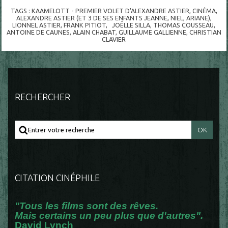
TAGS :
KAAMELOTT - PREMIER VOLET D'ALEXANDRE ASTIER
,
CINÉMA
,
ALEXANDRE ASTIER (ET 3 DE SES ENFANTS JEANNE
,
NIEL
,
ARIANE)
,
LIONNEL ASTIER
,
FRANK PITIOT
,
JOËLLE SILLA
,
THOMAS COUSSEAU
,
ANTOINE DE CAUNES
,
ALAIN CHABAT
,
GUILLAUME GALLIENNE
,
CHRISTIAN
CLAVIER
RECHERCHER
CITATION CINÉPHILE
"Tous les films sont des rêves.
Mais certains un peu plus que d'autres".
David Lynch