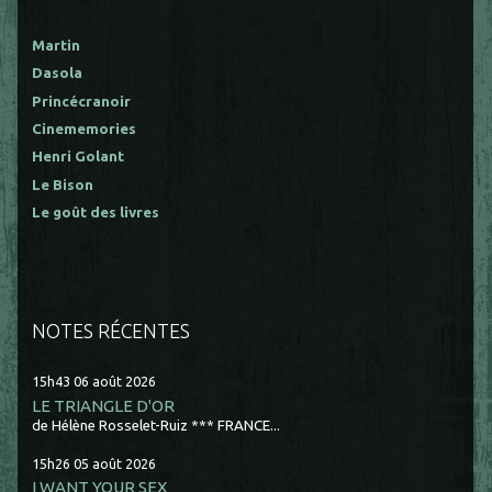
Martin
Dasola
Princécranoir
Cinememories
Henri Golant
Le Bison
Le goût des livres
NOTES RÉCENTES
15h43
06
août 2026
LE TRIANGLE D'OR
de Hélène Rosselet-Ruiz *** FRANCE...
15h26
05
août 2026
I WANT YOUR SEX