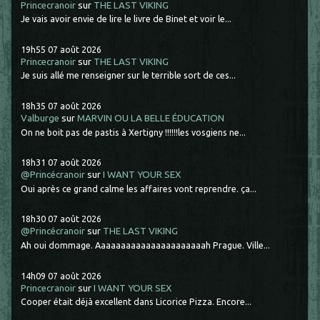
Princecranoir
sur
THE LAST VIKING
Je vais avoir envie de lire le livre de Binet et voir le...
19h55
07
août 2026
Princecranoir
sur
THE LAST VIKING
Je suis allé me renseigner sur le terrible sort de ces...
18h35
07
août 2026
Valburge
sur
MARVIN OU LA BELLE ÉDUCATION
On ne boit pas de pastis à Xertigny !!!!!!les vosgiens ne...
18h31
07
août 2026
@Princécranoir
sur
I WANT YOUR SEX
Oui après ce grand calme les affaires vont reprendre. ça...
18h30
07
août 2026
@Princécranoir
sur
THE LAST VIKING
Ah oui dommage. Aaaaaaaaaaaaaaaaaaaaaah Prague. Ville...
14h09
07
août 2026
Princecranoir
sur
I WANT YOUR SEX
Cooper était déjà excellent dans Licorice Pizza. Encore...