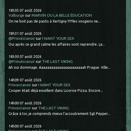
18h35
07
août 2026
Valburge
sur
MARVIN OU LA BELLE ÉDUCATION
On ne boit pas de pastis à Xertigny !!!!!!les vosgiens ne...
18h31
07
août 2026
@Princécranoir
sur
I WANT YOUR SEX
Oui après ce grand calme les affaires vont reprendre. ça...
18h30
07
août 2026
@Princécranoir
sur
THE LAST VIKING
Ah oui dommage. Aaaaaaaaaaaaaaaaaaaaaah Prague. Ville...
14h09
07
août 2026
Princecranoir
sur
I WANT YOUR SEX
Cooper était déjà excellent dans Licorice Pizza. Encore...
14h00
07
août 2026
Princecranoir
sur
THE LAST VIKING
Grâce à toi, je comprends mieux l'accoutrement Sgt Pepper...
14h00
07
août 2026