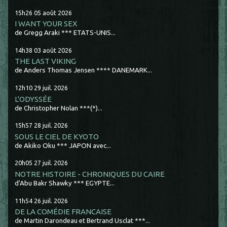
15h26
05
août 2026
I WANT YOUR SEX
de Gregg Araki *** ETATS-UNIS...
14h38
03
août 2026
THE LAST VIKING
de Anders Thomas Jensen **** DANEMARK...
12h10
29
juil. 2026
L'ODYSSÉE
de Christopher Nolan ***(*)...
15h57
28
juil. 2026
SOUS LE CIEL DE KYOTO
de Akiko Oku *** JAPON avec...
20h05
27
juil. 2026
NOTRE HISTOIRE - CHRONIQUES DU CAIRE
d'Abu Bakr Shawky *** EGYPTE...
11h54
26
juil. 2026
DE LA COMÉDIE FRANCAISE
de Martin Darondeau et Bertrand Usclat ***...