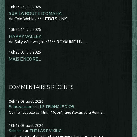
16h13
25
juil. 2026
SUR LA ROUTE D'OMAHA
de Cole Webley *** ETATS-UNIS...
13h24
11
juil. 2026
HAPPY VALLEY
de Sally Wainwright ***** ROYAUME-UNI...
16h23
09
juil. 2026
MAIS ENCORE...
COMMENTAIRES RÉCENTS
06h48
09
août 2026
Princecranoir
sur
LE TRIANGLE D'OR
Ça me rappelle ce film, "Moon", que j'avais vu à Reims...
10h19
08
août 2026
Selenie
sur
THE LAST VIKING
J'adore ce réalisateur et son univers, toujours avec sa...