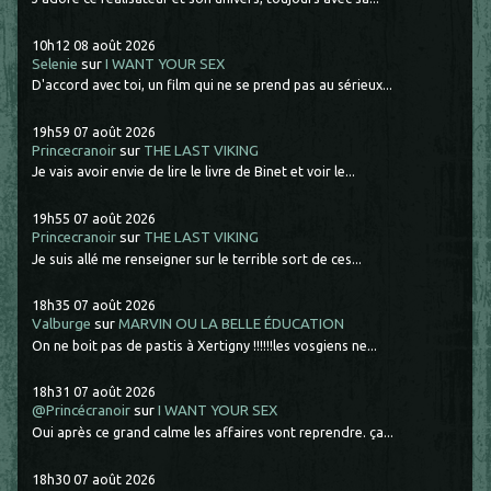
10h12
08
août 2026
Selenie
sur
I WANT YOUR SEX
D'accord avec toi, un film qui ne se prend pas au sérieux...
19h59
07
août 2026
Princecranoir
sur
THE LAST VIKING
Je vais avoir envie de lire le livre de Binet et voir le...
19h55
07
août 2026
Princecranoir
sur
THE LAST VIKING
Je suis allé me renseigner sur le terrible sort de ces...
18h35
07
août 2026
Valburge
sur
MARVIN OU LA BELLE ÉDUCATION
On ne boit pas de pastis à Xertigny !!!!!!les vosgiens ne...
18h31
07
août 2026
@Princécranoir
sur
I WANT YOUR SEX
Oui après ce grand calme les affaires vont reprendre. ça...
18h30
07
août 2026