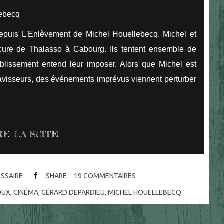
lebecq
puis L'Enlèvement de Michel Houellebecq. Michel et
cure de Thalasso à Cabourg. Ils tentent ensemble de
ablissement entend leur imposer. Alors que Michel est
ravisseurs, des événements imprévus viennent perturber
RE LA SUITE
ESSAIRE
SHARE
19
COMMENTAIRES
OUX
,
CINÉMA
,
GÉRARD DEPARDIEU
,
MICHEL HOUELLEBECQ