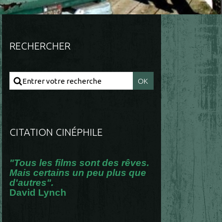
RECHERCHER
CITATION CINÉPHILE
"Tous les films sont des rêves.
Mais certains un peu plus que
d'autres".
David Lynch