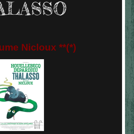
ALASSO
ume Nicloux **(*)