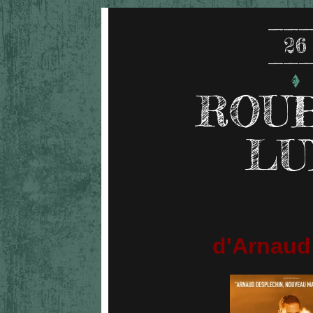
26
ROUB
LU
d'Arnaud 