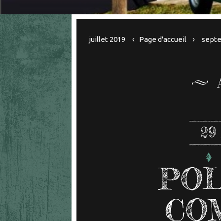
juillet 2019
Page d'accueil
sept
29
POL
CO