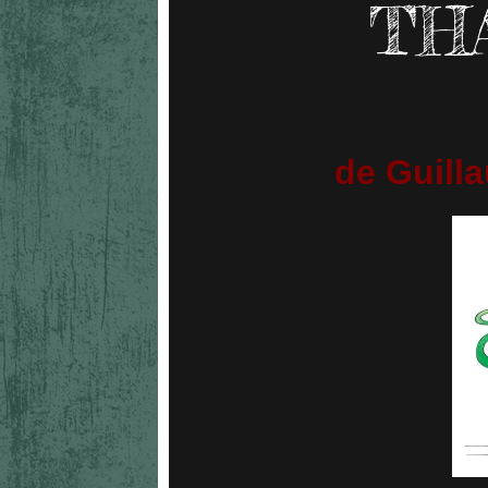
TH
de Guilla