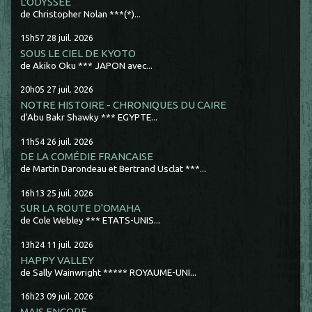
L'ODYSSÉE
de Christopher Nolan ***(*)...
15h57
28
juil. 2026
SOUS LE CIEL DE KYOTO
de Akiko Oku *** JAPON avec...
20h05
27
juil. 2026
NOTRE HISTOIRE - CHRONIQUES DU CAIRE
d'Abu Bakr Shawky *** EGYPTE...
11h54
26
juil. 2026
DE LA COMÉDIE FRANCAISE
de Martin Darondeau et Bertrand Usclat ***...
16h13
25
juil. 2026
SUR LA ROUTE D'OMAHA
de Cole Webley *** ETATS-UNIS...
13h24
11
juil. 2026
HAPPY VALLEY
de Sally Wainwright ***** ROYAUME-UNI...
16h23
09
juil. 2026
MAIS ENCORE...