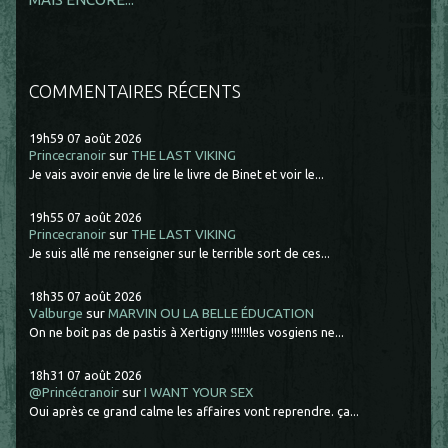
COMMENTAIRES RÉCENTS
19h59
07
août 2026
Princecranoir
sur
THE LAST VIKING
Je vais avoir envie de lire le livre de Binet et voir le...
19h55
07
août 2026
Princecranoir
sur
THE LAST VIKING
Je suis allé me renseigner sur le terrible sort de ces...
18h35
07
août 2026
Valburge
sur
MARVIN OU LA BELLE ÉDUCATION
On ne boit pas de pastis à Xertigny !!!!!!les vosgiens ne...
18h31
07
août 2026
@Princécranoir
sur
I WANT YOUR SEX
Oui après ce grand calme les affaires vont reprendre. ça...