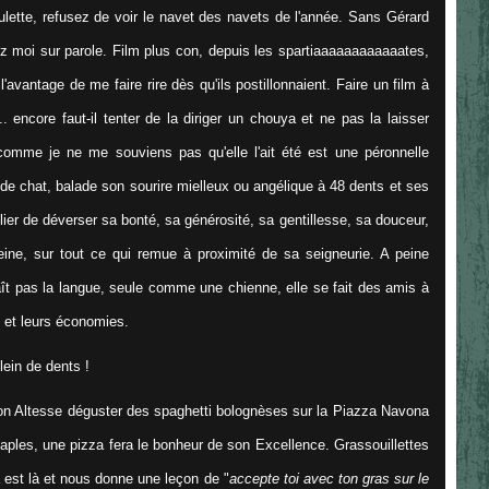
tte, refusez de voir le navet des navets de l'année. Sans Gérard
ez moi sur parole. Film plus con, depuis les spartiaaaaaaaaaaaates,
l'avantage de me faire rire dès qu'ils postillonnaient. Faire un film à
.. encore faut-il tenter de la diriger un chouya et ne pas la laisser
comme je ne me souviens pas qu'elle l'ait été est une péronnelle
de chat, balade son sourire mielleux ou angélique à 48 dents et ses
lier de déverser sa bonté, sa générosité, sa gentillesse, sa douceur,
eine, sur tout ce qui remue à proximité de sa seigneurie. A peine
aît pas la langue, seule comme une chienne, elle se fait des amis à
me et leurs économies.
lein de dents !
n Altesse déguster des spaghetti bolognèses sur la Piazza Navona
aples, une pizza fera le bonheur de son Excellence. Grassouillettes
est là et nous donne une leçon de "
accepte toi avec ton gras sur le