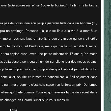
 une taille au-dessus et j'ai trouvé le bonheur
". Hi hi hi hi hi fait la
era pas de poursuivre son périple jusqu'en Inde dans un Ashram (my
u'a un ermitage. Passons. Là, elle se liera à la vie à la mort à un
me un cochon, faut le faire !), le genre cynique qui se croit drôle
croute" hihihihi fait l'andouille, mais qui cache un accablant secret
lle fera copine aussi avec une petite minette de 17 ans qu'on marie
s Julia posera son regard humide sur elle le jour des noces et ainsi
coup beaucoup et finira par comprendre que Dieu est partout dans ton
 donc aller, sourire et larmes en bandoulière, à Bali séjourner dans
 la nuit, mais comme c'est hors saison on lui fera un prix. De temps
tailleur qui parle comme Yoda et qui révèlera la clé du secret de la
ois changée en Gérard Butler si je vous mens !!!
Et là,