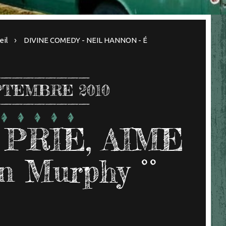
eil
DIVINE COMEDY - NEIL HANNON - É
TEMBRE 2010
 PRIE, AIME
n Murphy °°