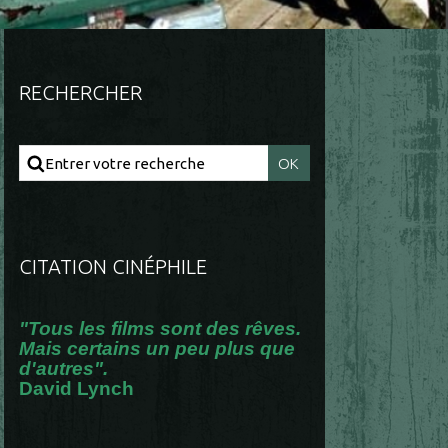
RECHERCHER
CITATION CINÉPHILE
"Tous les films sont des rêves.
Mais certains un peu plus que
d'autres".
David Lynch