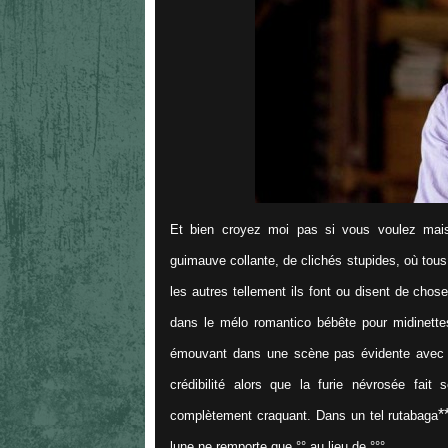
Et bien croyez moi pas si vous voulez mais
guimauve collante, de clichés stupides, où tou
les autres tellement ils font ou disent de chose
dans le mélo romantico bébête pour midinette
émouvant dans une scène pas évidente avec s
crédibilité alors que la furie névrosée fait s
*
complètement craquant. Dans un tel rutabaga
lune ne remporte que °° au lieu de °°°