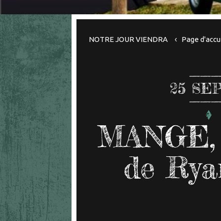
NOTRE JOUR VIENDRA
Page d'accu
25
SEP
MANGE,
de Rya