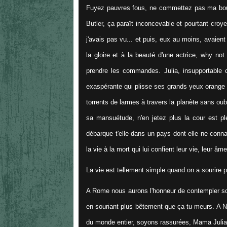
Fuyez pauvres fous, ne commettez pas ma boule
Butler, ça paraît inconcevable et pourtant croy
j'avais pas vu... et puis, eux au moins, avaient 
la gloire et à la beauté d'une actrice, why not.
prendre les commandes. Julia, insupportable 
exaspérante qui plisse ses grands yeux orange 
torrents de larmes à travers la planète sans oub
sa mansuétude, n'en jetez plus la cour est pl
débarque t'elle dans un pays dont elle ne conn
la vie à la mort qui lui confient leur vie, leur â
La vie est tellement simple quand on a sourire p
A Rome nous aurons l'honneur de contempler so
en souriant plus bêtement que ça tu meurs. A N
du monde entier, soyons rassurées, Mama Julia 