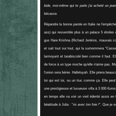
bide, moi-même qui te parle j'ai acheté un jean
bécasse.
Répandre la bonne parole en Italie ne l'empêch
ass) qui ressemble plus à un palace 5 étoiles q
gus Hare Krishna (Richard Jenkins, mauvais com
et sait tout sur tout, qui la surnommera "Casse-
larmoyant et tarabiscoté bien comme il faut
. E
de force à un type moche qu'elle n'aime pas. Mai
l'union sera bénie. Halleluyah. Elle priera beau
toi qui est toi, ou un truc comme ça. Elle peut
une prestigieuse et luxueuse villa à 3 000 €uros
en temps elle va voir un vieil édenté assis en 
béatitude à Julia : "
ris avec ton foie !
". Que je s