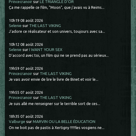
Princecranoir
sur
LE TRIANGLE D'OR
Ça me rappelle ce film, "Moon", que j'avais vu à Reims...
10h19
08
août 2026
Selenie
sur
THE LAST VIKING
J'adore ce réalisateur et son univers, toujours avec sa...
10h12
08
août 2026
Selenie
sur
I WANT YOUR SEX
D'accord avec toi, un film qui ne se prend pas au sérieux...
19h59
07
août 2026
Princecranoir
sur
THE LAST VIKING
Je vais avoir envie de lire le livre de Binet et voir le...
19h55
07
août 2026
Princecranoir
sur
THE LAST VIKING
Je suis allé me renseigner sur le terrible sort de ces...
18h35
07
août 2026
Valburge
sur
MARVIN OU LA BELLE ÉDUCATION
On ne boit pas de pastis à Xertigny !!!!!!les vosgiens ne...