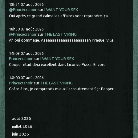
18h31
07
août 2026
@Princécranoir
sur
I WANT YOUR SEX
Oui après ce grand calme les affaires vont reprendre. ça...
18h30
07
août 2026
@Princécranoir
sur
THE LAST VIKING
Ah oui dommage. Aaaaaaaaaaaaaaaaaaaaaah Prague. Ville...
14h09
07
août 2026
Princecranoir
sur
I WANT YOUR SEX
Cooper était déjà excellent dans Licorice Pizza. Encore...
14h00
07
août 2026
Princecranoir
sur
THE LAST VIKING
Grâce à toi, je comprends mieux l'accoutrement Sgt Pepper...
août 2026
juillet 2026
juin 2026