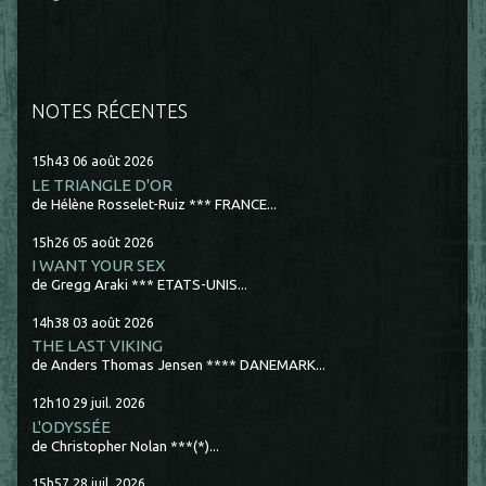
NOTES RÉCENTES
15h43
06
août 2026
LE TRIANGLE D'OR
de Hélène Rosselet-Ruiz *** FRANCE...
15h26
05
août 2026
I WANT YOUR SEX
de Gregg Araki *** ETATS-UNIS...
14h38
03
août 2026
THE LAST VIKING
de Anders Thomas Jensen **** DANEMARK...
12h10
29
juil. 2026
L'ODYSSÉE
de Christopher Nolan ***(*)...
15h57
28
juil. 2026