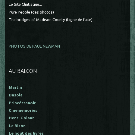
Le Site Clintisque...
Pure People (des photos)
The bridges of Madison County (Ligne de fuite)
PHOTOS DE PAUL NEWMAN
AU BALCON
Martin
Dasola
Princécranoir
Cinememories
Henri Golant
Le Bison
Le goût des livres