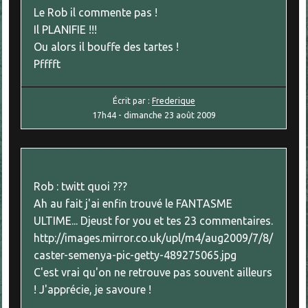
Le Rob il commente pas !
Il PLANIFIE !!!
Ou alors il bouffe des tartes !
Pfffft
Écrit par :
Frederique
17h44
-
dimanche 23
août 2009
Rob : twitt quoi ???
Ah au fait j'ai enfin trouvé le FANTASME
ULTIME... Djeust for you et tes 23 commentaires.
http://images.mirror.co.uk/upl/m4/aug2009/7/8/
caster-semenya-pic-getty-489275065.jpg
C'est vrai qu'on ne retrouve pas souvent ailleurs
! J'apprécie, je savoure !