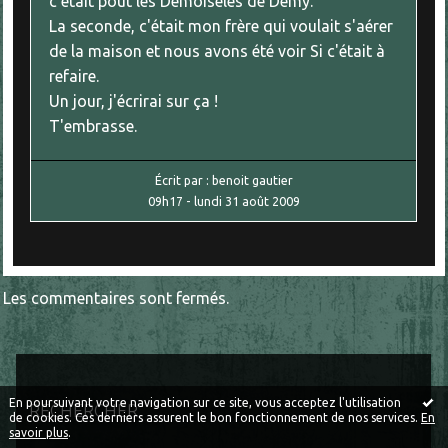
c'était pout les Demoiseles de Demy.
La seconde, c'était mon frère qui voulait s'aérer
de la maison et nous avons été voir Si c'était à
refaire.
Un jour, j'écrirai sur ça !
T'embrasse.
Écrit par :
benoit gautier
09h17
-
lundi 31
août 2009
Les commentaires sont fermés.
En poursuivant votre navigation sur ce site, vous acceptez l'utilisation
RECHERCHER
de cookies. Ces derniers assurent le bon fonctionnement de nos services.
En
savoir plus
.