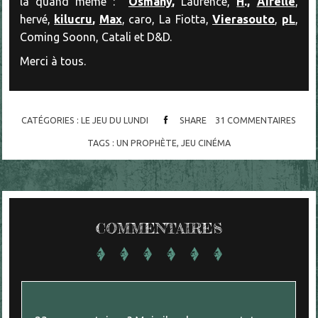
là quand même :
Osmany
,
Laurence,
H
.,
Aifelle
,
hervé,
kilucru
,
Max
, caro, La Fiotta,
Vierasouto
,
pL
,
Coming Soonn, Catali et D&D.
Merci à tous.
CATÉGORIES :
LE JEU DU LUNDI
SHARE
31
COMMENTAIRES
TAGS :
UN PROPHÈTE
,
JEU CINÉMA
COMMENTAIRES