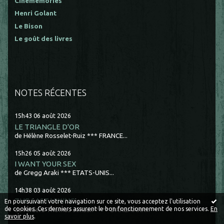
Cinememories
Henri Golant
Le Bison
Le goût des livres
NOTES RÉCENTES
15h43
06
août 2026
LE TRIANGLE D'OR
de Hélène Rosselet-Ruiz *** FRANCE...
15h26
05
août 2026
I WANT YOUR SEX
de Gregg Araki *** ETATS-UNIS...
14h38
03
août 2026
THE LAST VIKING
En poursuivant votre navigation sur ce site, vous acceptez l'utilisation
de cookies. Ces derniers assurent le bon fonctionnement de nos services.
En
de Anders Thomas Jensen **** DANEMARK...
savoir plus
.