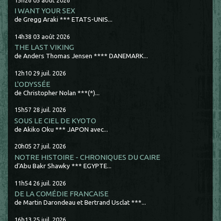
I WANT YOUR SEX
de Gregg Araki *** ETATS-UNIS...
14h38
03
août 2026
THE LAST VIKING
de Anders Thomas Jensen **** DANEMARK...
12h10
29
juil. 2026
L'ODYSSÉE
de Christopher Nolan ***(*)...
15h57
28
juil. 2026
SOUS LE CIEL DE KYOTO
de Akiko Oku *** JAPON avec...
20h05
27
juil. 2026
NOTRE HISTOIRE - CHRONIQUES DU CAIRE
d'Abu Bakr Shawky *** EGYPTE...
11h54
26
juil. 2026
DE LA COMÉDIE FRANCAISE
de Martin Darondeau et Bertrand Usclat ***...
16h13
25
juil. 2026