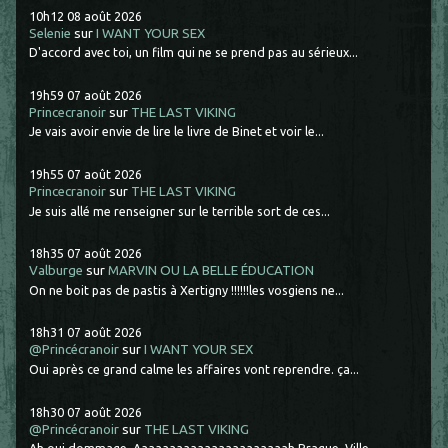
10h12
08
août 2026
Selenie
sur
I WANT YOUR SEX
D'accord avec toi, un film qui ne se prend pas au sérieux...
19h59
07
août 2026
Princecranoir
sur
THE LAST VIKING
Je vais avoir envie de lire le livre de Binet et voir le...
19h55
07
août 2026
Princecranoir
sur
THE LAST VIKING
Je suis allé me renseigner sur le terrible sort de ces...
18h35
07
août 2026
Valburge
sur
MARVIN OU LA BELLE ÉDUCATION
On ne boit pas de pastis à Xertigny !!!!!!les vosgiens ne...
18h31
07
août 2026
@Princécranoir
sur
I WANT YOUR SEX
Oui après ce grand calme les affaires vont reprendre. ça...
18h30
07
août 2026
@Princécranoir
sur
THE LAST VIKING