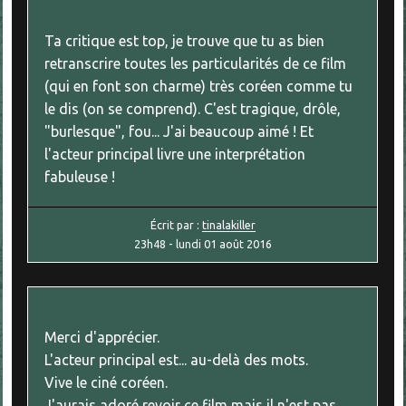
Ta critique est top, je trouve que tu as bien
retranscrire toutes les particularités de ce film
(qui en font son charme) très coréen comme tu
le dis (on se comprend). C'est tragique, drôle,
"burlesque", fou... J'ai beaucoup aimé ! Et
l'acteur principal livre une interprétation
fabuleuse !
Écrit par :
tinalakiller
23h48
-
lundi 01
août 2016
Merci d'apprécier.
L'acteur principal est... au-delà des mots.
Vive le ciné coréen.
J'aurais adoré revoir ce film mais il n'est pas