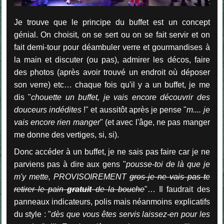
Je trouve que le principe du buffet est un concept
génial. On choisit, on se sert ou on se fait servir et on
fait demi-tour pour déambuler verre et gourmandises à
la main et discuter (ou pas), admirer les décos, faire
des photos (après avoir trouvé un endroit où déposer
son verre) etc… chaque fois qu'il y a un buffet, je me
dis "
chouette un buffet, je vais encore découvrir des
douceurs indédites
!" et aussitôt après je pense "
m.... je
vais encore rien manger
" (et avec l'âge, ne pas manger
me donne des vertiges, si, si).
Donc accéder à un buffet, je ne sais pas faire car je ne
parviens pas à dire aux gens "
pousse-toi de là que je
m'y mette, PROVISOIREMENT
gros je ne vais pas te
retirer le pain
gratuit
de la bouche
"… Il faudrait des
panneaux indicateurs, polis mais néanmoins explicatifs
du style : "
dès que vous êtes servis laissez-en pour les