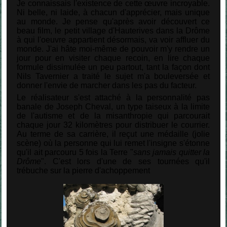
Je connaissais l'existence de cette œuvre incroyable.
Ni belle, ni laide, à chacun d'apprécier, mais unique
au monde. Je pense qu'après avoir découvert ce
beau film, le petit village d'Hauterives dans la Drôme
à qui l'oeuvre appartient désormais, va voir affluer du
monde. J'ai hâte moi-même de pouvoir m'y rendre un
jour pour en visiter chaque recoin, en lire chaque
formule dissimulée un peu partout, tant la façon dont
Nils Tavernier a traité le sujet m'a bouleversée et
donner l'envie de marcher dans les pas du facteur.
Le réalisateur s'est attaché à la personnalité pas
banale de Joseph Cheval, un type taiseux à la limite
de l'autisme et de la misanthropie qui parcourait
chaque jour 32 kilomètres pour distribuer le courrier.
Au terme de sa carrière, il reçut une médaille (jolie
scène) où la personne qui lui remet l'insigne s'étonne
qu'il ait parcouru 5 fois la Terre "
sans jamais quitter la
Drôme
". C'est lors d'une de ses tournées qu'il
trébuche sur la pierre d'achoppement