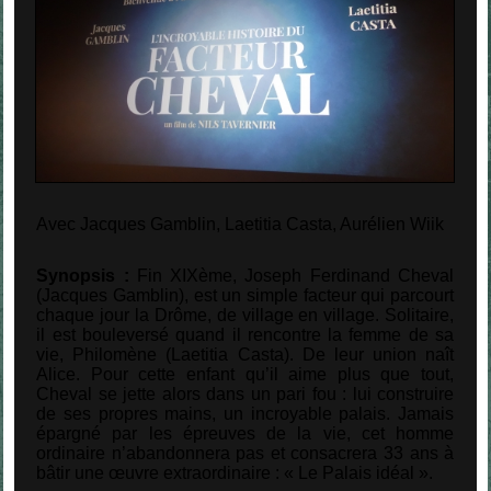
Avec Jacques Gamblin, Laetitia Casta, Aurélien Wiik
Synopsis :
Fin XIXème, Joseph Ferdinand Cheval
(Jacques Gamblin), est un simple facteur qui parcourt
chaque jour la Drôme, de village en village. Solitaire,
il est bouleversé quand il rencontre la femme de sa
vie, Philomène (Laetitia Casta). De leur union naît
Alice. Pour cette enfant qu’il aime plus que tout,
Cheval se jette alors dans un pari fou : lui construire
de ses propres mains, un incroyable palais. Jamais
épargné par les épreuves de la vie, cet homme
ordinaire n’abandonnera pas et consacrera 33 ans à
bâtir une œuvre extraordinaire : « Le Palais idéal ».