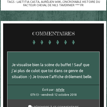
TAGS :
LAETITIA CASTA
,
AURÉLIEN WIIK
,
L'INCROYABLE HISTOIRE DU
FACTEUR CHEVAL DE NILS TAVERNIER *** FR
COMMENTAIRES
Je visualise bien la scène du buffet ! Sauf que
j'ai plus de culot que toi dans ce genre de
situation :-) Je trouve l'affiche drôlement belle.
Écrit par :
Aifelle
07h13
-
vendredi 12
octobre 2018