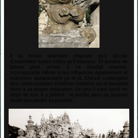
Il la trouve tellement originale qu'il décide
d'assembler toutes celles qu'il trouvera. 33 années de
labeur pour arriver à ce résultat insensé,
incomparable même si les influences égyptiennes et
indiennes apparaissent ça et là. Cheval contemplait
des cartes postales d'édifices lointains qui le faisaient
rêver à sa propre réalisation. Un jour il s'est lancé en
dépit de tout. Il a préféré "
se perdre dans sa passion
plutôt que perdre sa passion".