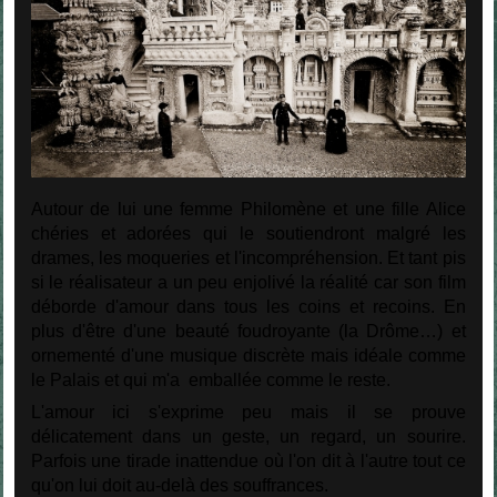
Autour de lui une femme Philomène et une fille Alice
chéries et adorées qui le soutiendront malgré les
drames, les moqueries et l'incompréhension. Et tant pis
si le réalisateur a un peu enjolivé la réalité car son film
déborde d'amour dans tous les coins et recoins. En
plus d'être d'une beauté foudroyante (la Drôme…) et
ornementé d'une musique discrète mais idéale comme
le Palais et qui m'a emballée comme le reste.
L'amour ici s'exprime peu mais il se prouve
délicatement dans un geste, un regard, un sourire.
Parfois une tirade inattendue où l'on dit à l'autre tout ce
qu'on lui doit au-delà des souffrances.