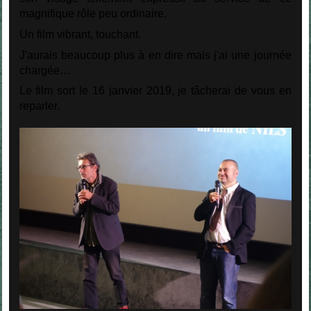
magnifique rôle peu ordinaire.
Un film vibrant, touchant.
J'aurais beaucoup plus à en dire mais j'ai une journée
chargée…
Le film sort le 16 janvier 2019, je tâcherai de vous en
reparler.