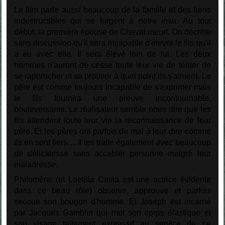
Le film parle aussi beaucoup de la famille et des liens
indestructibles qui se forgent à notre insu. Au tout
début, la première épouse de Cheval meurt. On décrète
sans discussion qu'il sera incapable d'élever le fils qu'il
a eu avec elle. Il sera élevé loin de lui. Les deux
hommes n'auront de cesse toute leur vie de tenter de
se rapprocher et se prouver à quel point ils s'aiment. Le
père est comme toujours incapable de s'exprimer mais
le fils fournira une preuve incontournable,
bouleversante. Le réalisateur semble nous dire que les
fils attendent toute leur vie la reconnaissance de leur
père. Et les pères ont parfois du mal à leur dire comme
ils en sont fiers… Il les traite également avec beaucoup
de délicatesse sans accabler personne malgré leur
maladresse.
Philomène (et Laetitia Casta est une actrice évidente
dans ce beau rôle) observe, approuve et parfois
secoue son bougon d'homme. Et Joseph est incarné
par Jacques Gamblin qui met son corps élastique et
son visage tellement expressif au service de ce