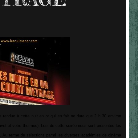
endue à cette nuit en or qui en fait ne dure que 2 h 30 environ
uvet et votre thermos). Lors de cette soirée nous sont présentés les
e. Au terme de sélections parmi les diverses académies de cinéma