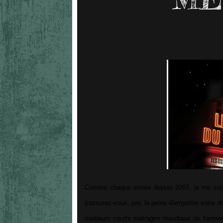
Comme chaque année depuis 2007, je me suis r
(rassurez-vous, pas la peine d'emporter votre d
meilleurs courts métrages mondiaux de l'anné