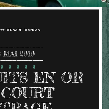
avec BERNARD BLANCAN...
3
MAI 2010
UITS EN OR
 COURT
TRAGE