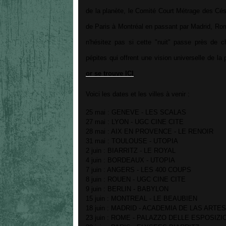
de la planète, le Comité Court Métrage des César
de Paris à Montréal en passant par Madrid, Rom
n'hésitez pas si cette "nuit" passe près de c
pépites qui offrent une vision universelle de l
or se trouve ICI
.
Voici les dates et les villes à venir :
25 mai : GENEVE - LES SCALAS
27 mai : LYON - UGC CINE CITE
28 mai : AIX EN PROVENCE - LE RENOIR
31 mai : TOULOUSE - UTOPIA
2 juin : BIARRITZ - LE ROYAL
4 juin : BORDEAUX - UTOPIA
7 juin : ANGERS - LES 400 COUPS
8 juin : ROUEN - UGC CINE CITE
9 juin : BERLIN - BABYLON
15 juin : MONTREAL - LE BEAUBIEN
18 juin : MADRID - ACADEMIA DE LAS ARTES
23 juin : ROME - PALAZZO DELLE ESPOSIZI