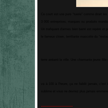
Ce court est une pure "tuerie" comme dirait le
3 000 entreprises, marques ou produits mondial
Un trafiquant d'armes bien barré est repéré et 
le fameux clown, terrifiante mascotte du "rest
terre anéanti la ville. Une charmante jeune fille
va à 100 à l'heure, ça ne faiblit jamais, c'est 
sublime et vous ne devriez plus jamais emmene
.................................