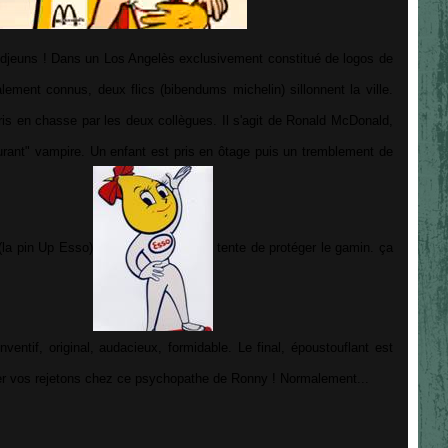
s djeuns ! Dans un Los Angelès exclusivement constitué de logos de
ement connus, deux flics (bibendums michelin) sillonnent la ville.
pris en chasse par les deux collègues. Il s'agit de Ronald McDonald,
aurant" vampire. Un enfant est pris en ôtage puis un tremblement de
 (la pin Up Esso)
tente de protéger le gamin. ça
inventif, original, audacieux, formidable. Le final, époustouflant est
r vos rejetons chez ce psychopathe de Ronny ! Normalement...