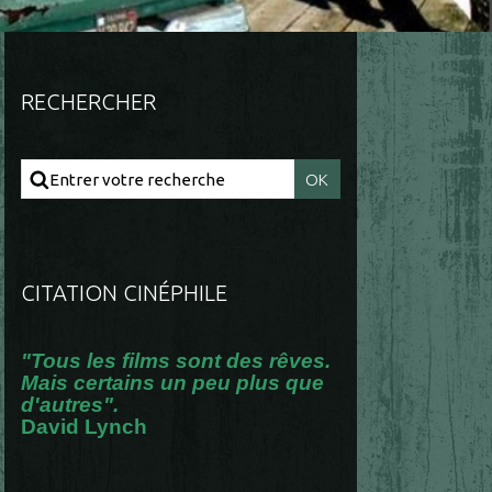
RECHERCHER
CITATION CINÉPHILE
"Tous les films sont des rêves.
Mais certains un peu plus que
d'autres".
David Lynch