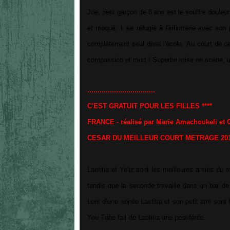
Joe, petit garçon de 8 ans est le souffre douleu
et moqué, il se réfugie à l'infirmerie avec son
complètement seul dans l'école. Au court de cett
compassion et mort ! Superbe mise en scène, 
.................................
C'EST GRATUIT POUR LES FILLES ****
FRANCE - réalisé par Marie Amachoukeli et C
CESAR DU MEILLEUR COURT METRAGE 20
Laetitia et Yeliz sont les meilleures amies du 
tandis que la seconde travaille dans un bar de 
Lors d’une soirée Laetitia et son petit ami sont
You Tube fait de Laetitia une pestiférée.