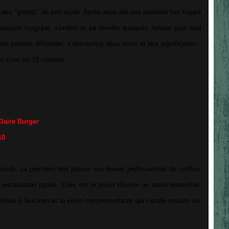
r des "grands" de son école. Après avoir été une nouvelle fois frappé
 poisson magique, s'endort et se réveille quelques heures plus tard
e journée différente, il découvrira deux mots et leur signification :
un choc en 18 minutes.
laire Burger
10
monde. La première doit passer son brevet professionnel de coiffure
restauration rapide. Elles ont le projet d’ouvrir un salon ensemble.
 filmés à leur insu et la vidéo compromettante qui circule ensuite sur