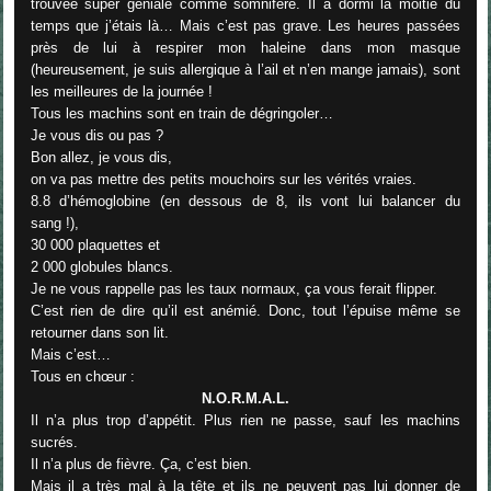
trouvée super géniale comme somnifère. Il a dormi la moitié du
temps que j’étais là… Mais c’est pas grave. Les heures passées
près de lui à respirer mon haleine dans mon masque
(heureusement, je suis allergique à l’ail et n’en mange jamais), sont
les meilleures de la journée !
Tous les machins sont en train de dégringoler…
Je vous dis ou pas ?
Bon allez, je vous dis,
on va pas mettre des petits mouchoirs sur les vérités vraies.
8.8 d’hémoglobine (en dessous de 8, ils vont lui balancer du
sang !),
30 000 plaquettes et
2 000 globules blancs.
Je ne vous rappelle pas les taux normaux, ça vous ferait flipper.
C’est rien de dire qu’il est anémié. Donc, tout l’épuise même se
retourner dans son lit.
Mais c’est…
Tous en chœur :
N.O.R.M.A.L.
Il n’a plus trop d’appétit. Plus rien ne passe, sauf les machins
sucrés.
Il n’a plus de fièvre. Ça, c’est bien.
Mais il a très mal à la tête et ils ne peuvent pas lui donner de