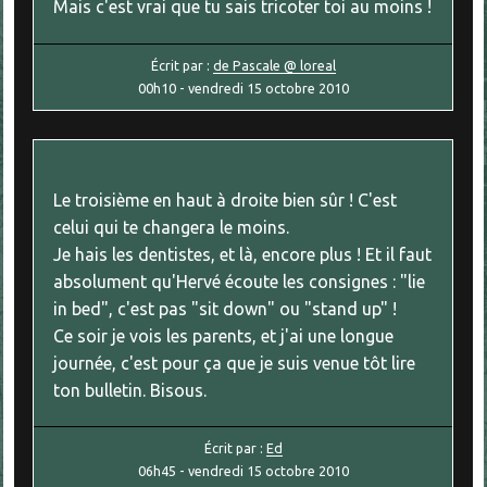
Mais c'est vrai que tu sais tricoter toi au moins !
Écrit par :
de Pascale @ loreal
00h10
-
vendredi 15
octobre 2010
Le troisième en haut à droite bien sûr ! C'est
celui qui te changera le moins.
Je hais les dentistes, et là, encore plus ! Et il faut
absolument qu'Hervé écoute les consignes : "lie
in bed", c'est pas "sit down" ou "stand up" !
Ce soir je vois les parents, et j'ai une longue
journée, c'est pour ça que je suis venue tôt lire
ton bulletin. Bisous.
Écrit par :
Ed
06h45
-
vendredi 15
octobre 2010