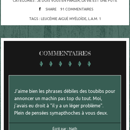
CATÉGORIES :
JE DOIS VOUS EN PARLER
,
LA VIE EST UNE PUTE
SHARE
91
COMMENTAIRES
TAGS :
LEUCÉMIE AIGUË MYÉLOÏDE
,
L.A.M. 1
COMMENTAIRES
J'aime bien les phrases débiles des toubibs pour
annoncer un machin pas top du tout. Moi,
j'avais eu droit à "il y a un léger problème".
Plein de pensées symapthoches à vous deux.
Écrit par :
Nath