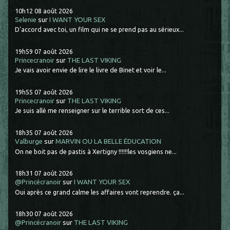
10h12
08
août 2026
Selenie
sur
I WANT YOUR SEX
D'accord avec toi, un film qui ne se prend pas au sérieux...
19h59
07
août 2026
Princecranoir
sur
THE LAST VIKING
Je vais avoir envie de lire le livre de Binet et voir le...
19h55
07
août 2026
Princecranoir
sur
THE LAST VIKING
Je suis allé me renseigner sur le terrible sort de ces...
18h35
07
août 2026
Valburge
sur
MARVIN OU LA BELLE ÉDUCATION
On ne boit pas de pastis à Xertigny !!!!!!les vosgiens ne...
18h31
07
août 2026
@Princécranoir
sur
I WANT YOUR SEX
Oui après ce grand calme les affaires vont reprendre. ça...
18h30
07
août 2026
@Princécranoir
sur
THE LAST VIKING