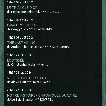
15h43
06
août 2026
LE TRIANGLE D'OR
de Hélène Rosselet-Ruiz *** FRANCE...
15h26
05
août 2026
I WANT YOUR SEX
de Gregg Araki *** ETATS-UNIS...
14h38
03
août 2026
THE LAST VIKING
de Anders Thomas Jensen **** DANEMARK...
12h10
29
juil. 2026
L'ODYSSÉE
de Christopher Nolan ***(*)...
15h57
28
juil. 2026
SOUS LE CIEL DE KYOTO
de Akiko Oku *** JAPON avec...
20h05
27
juil. 2026
NOTRE HISTOIRE - CHRONIQUES DU CAIRE
d'Abu Bakr Shawky *** EGYPTE...