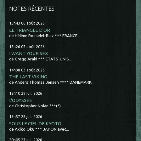
NOTES RÉCENTES
15h43
06
août 2026
LE TRIANGLE D'OR
de Hélène Rosselet-Ruiz *** FRANCE...
15h26
05
août 2026
I WANT YOUR SEX
de Gregg Araki *** ETATS-UNIS...
14h38
03
août 2026
THE LAST VIKING
de Anders Thomas Jensen **** DANEMARK...
12h10
29
juil. 2026
L'ODYSSÉE
de Christopher Nolan ***(*)...
15h57
28
juil. 2026
SOUS LE CIEL DE KYOTO
de Akiko Oku *** JAPON avec...
20h05
27
juil. 2026