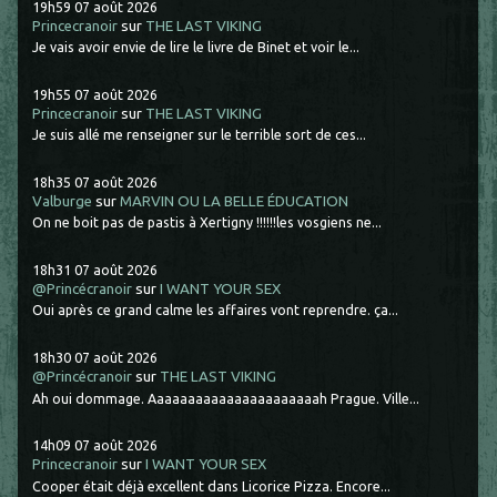
19h59
07
août 2026
Princecranoir
sur
THE LAST VIKING
Je vais avoir envie de lire le livre de Binet et voir le...
19h55
07
août 2026
Princecranoir
sur
THE LAST VIKING
Je suis allé me renseigner sur le terrible sort de ces...
18h35
07
août 2026
Valburge
sur
MARVIN OU LA BELLE ÉDUCATION
On ne boit pas de pastis à Xertigny !!!!!!les vosgiens ne...
18h31
07
août 2026
@Princécranoir
sur
I WANT YOUR SEX
Oui après ce grand calme les affaires vont reprendre. ça...
18h30
07
août 2026
@Princécranoir
sur
THE LAST VIKING
Ah oui dommage. Aaaaaaaaaaaaaaaaaaaaaah Prague. Ville...
14h09
07
août 2026
Princecranoir
sur
I WANT YOUR SEX
Cooper était déjà excellent dans Licorice Pizza. Encore...