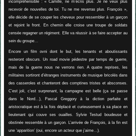
incompréhensible : «
Camille, ne m’écris plus. Je ne veux plus
recevoir de nouvelles de toi. Tu ne me reverras plus. François
»,
elle décide de se couper les cheveux pour ressembler à un garçon
et rejoint le front. En chemin elle croise une troupe de soldats
censée regagner un régiment. Elle va réussir à se faire accepter au
sein du groupe…
Encore un film ovni dont le but, les tenants et aboutissants
resteront obscurs. Un road movie pédestre par temps de guerre,
mais de la guerre nous ne verrons rien. A quatre reprises, les
militaires sortiront d’étranges instruments de musique bricolés dans
des casseroles et chanteront des comptines tristes et absconses.
C’est joli, c’est surprenant, la campagne est belle (ça se passe
dans le Nord…), Pascal Greggory à la diction parfaite et
aristocratique est à la fois déplacé et curieusement à sa place en
lieutenant qui couve ses ouailles. Sylvie Testud boudeuse et
obstinée ressemble à un garçon. L’arrivée de François, à la fin est
une ‘apparition’ (oui, encore un acteur que j’aime…).