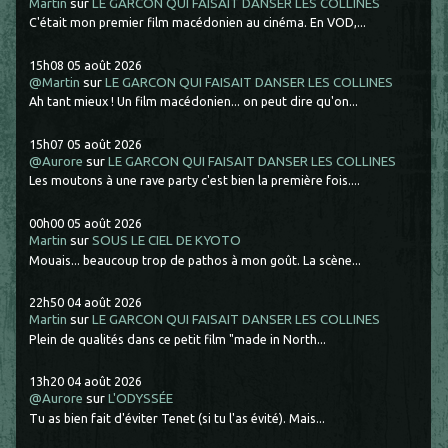
Martin
sur
LE GARCON QUI FAISAIT DANSER LES COLLINES
C'était mon premier film macédonien au cinéma. En VOD,...
15h08
05
août 2026
@Martin
sur
LE GARCON QUI FAISAIT DANSER LES COLLINES
Ah tant mieux ! Un film macédonien... on peut dire qu'on...
15h07
05
août 2026
@Aurore
sur
LE GARCON QUI FAISAIT DANSER LES COLLINES
Les moutons à une rave party c'est bien la première fois....
00h00
05
août 2026
Martin
sur
SOUS LE CIEL DE KYOTO
Mouais... beaucoup trop de pathos à mon goût. La scène...
22h50
04
août 2026
Martin
sur
LE GARCON QUI FAISAIT DANSER LES COLLINES
Plein de qualités dans ce petit film "made in North...
13h20
04
août 2026
@Aurore
sur
L'ODYSSÉE
Tu as bien fait d'éviter Tenet (si tu l'as évité). Mais...