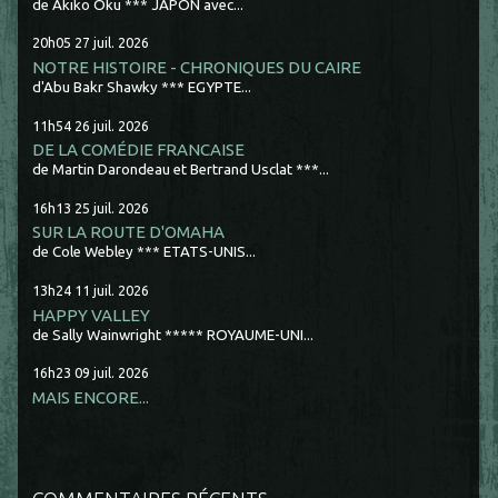
de Akiko Oku *** JAPON avec...
20h05
27
juil. 2026
NOTRE HISTOIRE - CHRONIQUES DU CAIRE
d'Abu Bakr Shawky *** EGYPTE...
11h54
26
juil. 2026
DE LA COMÉDIE FRANCAISE
de Martin Darondeau et Bertrand Usclat ***...
16h13
25
juil. 2026
SUR LA ROUTE D'OMAHA
de Cole Webley *** ETATS-UNIS...
13h24
11
juil. 2026
HAPPY VALLEY
de Sally Wainwright ***** ROYAUME-UNI...
16h23
09
juil. 2026
MAIS ENCORE...