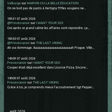
Valburge
sur
MARVIN OU LA BELLE ÉDUCATION
On ne boit pas de pastis à Xertigny !!!!!!les vosgiens ne...
18h31
07
août 2026
@Princécranoir
sur
I WANT YOUR SEX
Oui après ce grand calme les affaires vont reprendre. ça...
18h30
07
août 2026
@Princécranoir
sur
THE LAST VIKING
Ah oui dommage. Aaaaaaaaaaaaaaaaaaaaaah Prague. Ville...
14h09
07
août 2026
Princecranoir
sur
I WANT YOUR SEX
Cooper était déjà excellent dans Licorice Pizza. Encore...
14h00
07
août 2026
Princecranoir
sur
THE LAST VIKING
Grâce à toi, je comprends mieux l'accoutrement Sgt Pepper...
août 2026