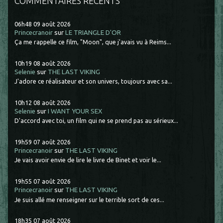
COMMENTAIRES RÉCENTS
06h48
09
août 2026
Princecranoir
sur
LE TRIANGLE D'OR
Ça me rappelle ce film, "Moon", que j'avais vu à Reims...
10h19
08
août 2026
Selenie
sur
THE LAST VIKING
J'adore ce réalisateur et son univers, toujours avec sa...
10h12
08
août 2026
Selenie
sur
I WANT YOUR SEX
D'accord avec toi, un film qui ne se prend pas au sérieux...
19h59
07
août 2026
Princecranoir
sur
THE LAST VIKING
Je vais avoir envie de lire le livre de Binet et voir le...
19h55
07
août 2026
Princecranoir
sur
THE LAST VIKING
Je suis allé me renseigner sur le terrible sort de ces...
18h35
07
août 2026