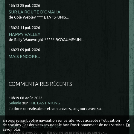
16h13
25
juil. 2026
SUR LA ROUTE D'OMAHA
de Cole Webley *** ETATS-UNIS...
13h24
11
juil. 2026
HAPPY VALLEY
de Sally Wainwright ***** ROYAUME-UNI...
16h23
09
juil. 2026
MAIS ENCORE...
COMMENTAIRES RÉCENTS
10h19
08
août 2026
Selenie
sur
THE LAST VIKING
J'adore ce réalisateur et son univers, toujours avec sa...
En poursuivant votre navigation sur ce site, vous acceptez l'utilisation
10h12
08
août 2026
de cookies. Ces derniers assurent le bon fonctionnement de nos services.
En
Selenie
sur
I WANT YOUR SEX
savoir plus
.
D'accord avec toi, un film qui ne se prend pas au sérieux...