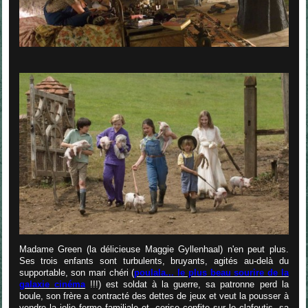
Madame Green (la délicieuse Maggie Gyllenhaal) n'en peut plus.
Ses trois enfants sont turbulents, bruyants, agités au-delà du
supportable, son mari chéri (
poulala... le plus beau sourire de la
galaxie cinéma
!!!) est soldat à la guerre, sa patronne perd la
boule, son frère a contracté des dettes de jeux et veut la pousser à
vendre la jolie ferme familiale et, cerise confite sur le clafoutis, sa