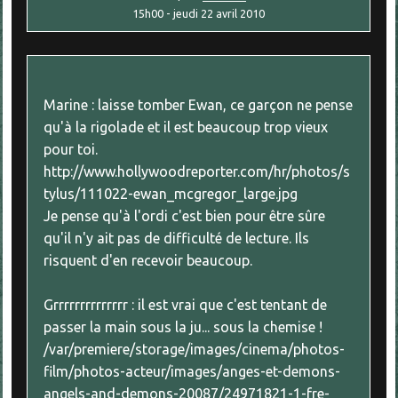
15h00
-
jeudi 22
avril 2010
Marine : laisse tomber Ewan, ce garçon ne pense
qu'à la rigolade et il est beaucoup trop vieux
pour toi.
http://www.hollywoodreporter.com/hr/photos/s
tylus/111022-ewan_mcgregor_large.jpg
Je pense qu'à l'ordi c'est bien pour être sûre
qu'il n'y ait pas de difficulté de lecture. Ils
risquent d'en recevoir beaucoup.
Grrrrrrrrrrrrrr : il est vrai que c'est tentant de
passer la main sous la ju... sous la chemise !
/var/premiere/storage/images/cinema/photos-
film/photos-acteur/images/anges-et-demons-
angels-and-demons-20087/24971821-1-fre-