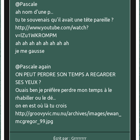
@Pascale
ah nom d'une p...
tu te souvenais qu'il avait une tête pareille ?
http://www.youtube.com/watch?
v=lZu1WKROMPM
ah ah ah ah ah ah ah ah
je me gausse
@Pascale again
ON PEUT PERDRE SON TEMPS A REGARDER
SES YEUX ?
Ouais ben je préfère perdre mon temps à le
rhabiller ou le dé...
on en est où là tu crois
http://groovyvic.mu.nu/archives/images/ewan_
mcgregor_99.jpg
Écrit par :
Grrrrrrrr