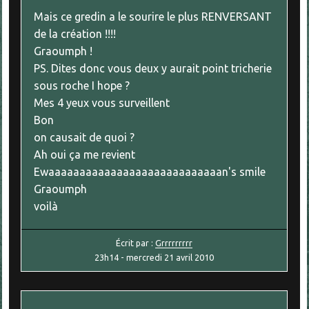
Mais ce gredin a le sourire le plus RENVERSANT
de la création !!!!
Graoumph !
PS. Dites donc vous deux y aurait point tricherie
sous roche I hope ?
Mes 4 yeux vous surveillent
Bon
on causait de quoi ?
Ah oui ça me revient
Ewaaaaaaaaaaaaaaaaaaaaaaaaaaaan's smile
Graoumph
voilà
Écrit par :
Grrrrrrrrr
23h14
-
mercredi 21
avril 2010