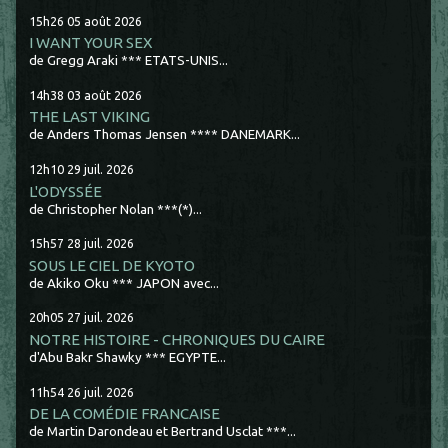
15h26
05
août 2026
I WANT YOUR SEX
de Gregg Araki *** ETATS-UNIS...
14h38
03
août 2026
THE LAST VIKING
de Anders Thomas Jensen **** DANEMARK...
12h10
29
juil. 2026
L'ODYSSÉE
de Christopher Nolan ***(*)...
15h57
28
juil. 2026
SOUS LE CIEL DE KYOTO
de Akiko Oku *** JAPON avec...
20h05
27
juil. 2026
NOTRE HISTOIRE - CHRONIQUES DU CAIRE
d'Abu Bakr Shawky *** EGYPTE...
11h54
26
juil. 2026
DE LA COMÉDIE FRANCAISE
de Martin Darondeau et Bertrand Usclat ***...