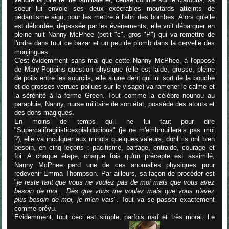
soeur lui envoie ses deux exécrables moutards atteints de
pédantisme aigü, pour les mettre à l'abri des bombes
. Alors qu'elle
est débordée, dépassée par les événements, elle voit débarquer en
pleine nuit Nanny McPhee (petit "c", gros "P") qui va remettre de
l'ordre dans tout ce bazar et un peu de plomb dans la cervelle des
moujingues.
C'est évidemment sans mal que cette Nanny McPhee, à l'opposé
de Mary-Poppins question physique (elle est laide, grosse, pleine
de poils entre les sourcils, elle a une dent qui lui sort de la bouche
et de grosses verrues poilues sur le visage) va ramener le calme et
la sérénité à la ferme Green. Tout comme la célèbre nounou au
parapluie, Nanny, nurse militaire de son état, possède des atouts et
des dons magiques.
En moins de temps qu'il ne lui faut pour dire
"Supercalifragilisticexpialidocious" (je ne m'embrouillerais pas moi
?), elle va inculquer aux minots quelques valeurs, dont ils ont bien
besoin, en cinq leçons : pacifisme, partage, entraide, courage et
foi. A chaque étape, chaque fois qu'un précepte est assimilé,
Nanny McPhee perd une de ces anomalies physiques pour
redevenir Emma Thompson. Par ailleurs, sa façon de procéder est
"
je reste tant que vous ne voulez pas de moi mais que vous avez
besoin de moi... Dès que vous me voulez mais que vous n'avez
plus besoin de moi, je m'en vais
". Tout va se passer exactement
comme prévu.
Evidemment, tout ceci est simple, parfois naïf et très moral. Le