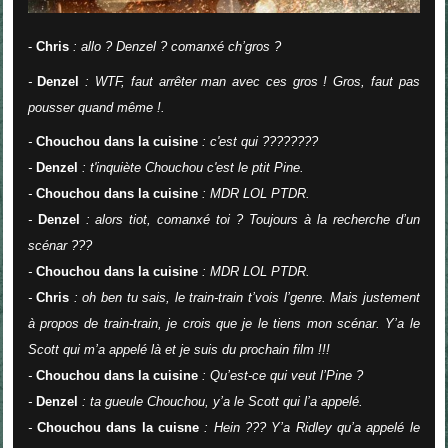
-
Chris
: allo ? Denzel ? comanxé ch’gros ?
-
Denzel
: WTF, faut arrêter man avec ces gros ! Gros, faut pas
pousser quand même !.
-
Chouchou dans la cuisine
: c'est qui ????????
-
Denzel
: t'inquiète Chouchou c'est le ptit Pine.
-
Chouchou dans la cuisine
: MDR LOL PTDR.
-
Denzel
: alors tiot, comanxé toi ? Toujours à la recherche d’un
scénar ???
-
Chouchou dans la cuisine
: MDR LOL PTDR.
-
Chris
: oh ben tu sais, le train-train t’vois l’genre. Mais justement
à propos de train-train, je crois que je le tiens mon scénar. Y’a le
Scott qui m’a appelé là et je suis du prochain film !!!
-
Chouchou dans la cuisine
: Qu’est-ce qui veut l’Pine ?
-
Denzel
: ta gueule Chouchou, y’a le Scott qui l’a appelé.
-
Chouchou dans la cuisne
: Hein ??? Y’a Ridley qu’a appelé le