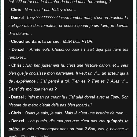
tiot ??? et toi t’es là à siroter de la bud dans ton rocking ?
-
Chris
: Nan, c’est pas Ridley c’est…
-
Denzel
Tony ?????????? laisse tomber man, c’est un branleur ! I
sait que faire des remakes, et encore quand je dis faire, je devrais
dire défaire…
-
Chouchou dans la cuisne
: MDR LOL PTDR.
-
Denzel
: Arrête euh, Chouchou quoi ! I sait déjà pas faire les
remakes…
- Chris
:
Nan ben justement là, c’est une histoire canon, et il veut
bien que je choisisse mon partenaire. Il veut un vi… un acteur qui a
de l’expérience ! J’ai pensé à toi. T’en es ?
T’en es ? Allez vi…
Denz’ dis moi que t’en es ?
- Denzel
: ‘tain man ça craint.là ! J’ai déjà donné avec le Tony. Son
histoire de métro c’était déjà pas bien jobard !!!
- Chris :
Ouais je sais, je sais. Mais là c’est une histoire de train…
- Denzel
- oh putain, dis moi pas que c’est pas vrai
qu’après le
métro
,
je vais m’embarquer dans un train ? Bon, vas-y, balance la
purée. C'est quoi le taf.