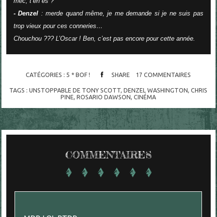
mec, t’en es ?
- Denzel
: merde quand même, je me demande si je ne suis pas
trop vieux pour ces conneries…
Chouchou ??? L’Oscar ! Ben, c’est pas encore pour cette année.
CATÉGORIES :
5 * BOF !
SHARE
17
COMMENTAIRES
TAGS :
UNSTOPPABLE DE TONY SCOTT
,
DENZEL WASHINGTON
,
CHRIS
PINE
,
ROSARIO DAWSON
,
CINÉMA
COMMENTAIRES