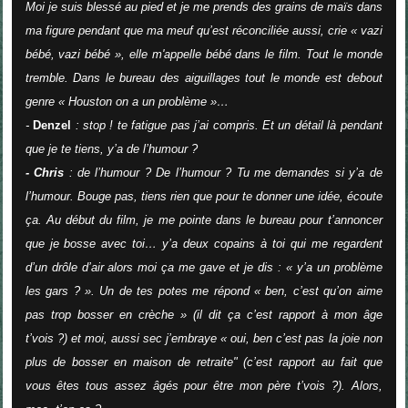
Moi je suis blessé au pied et je me prends des grains de maïs dans
ma figure pendant que ma meuf qu’est réconciliée aussi, crie « vazi
bébé, vazi bébé », elle m'appelle bébé dans le film. Tout le monde
tremble. Dans le bureau des aiguillages tout le monde est debout
genre « Houston on a un problème »…
-
Denzel
: stop ! te fatigue pas j’ai compris. Et un détail là pendant
que je te tiens, y’a de l’humour ?
- Chris
: de l’humour ? De l’humour ? Tu me demandes si y’a de
l’humour. Bouge pas, tiens rien que pour te donner une idée, écoute
ça. Au début du film, je me pointe dans le bureau pour t’annoncer
que je bosse avec toi… y’a deux copains à toi qui me regardent
d’un drôle d’air alors moi ça me gave et je dis : « y’a un problème
les gars ? ». Un de tes potes me répond « ben, c’est qu’on aime
pas trop bosser en crèche » (il dit ça c’est rapport à mon âge
t’vois ?) et moi, aussi sec j’embraye « oui, ben c’est pas la joie non
plus de bosser en maison de retraite" (c’est rapport au fait que
vous êtes tous assez âgés pour être mon père t’vois ?). Alors,