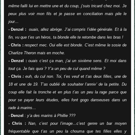
même failli lui en mettre une et du coup, j’suis tricard chez moi. Je
peux plus voir mon fils et je passe en conciliation mais pile le
jour…
- Denzel :
ouais, allez abrège. J’ai compris l’idée générale. Et à la
fin, vu que t’es un héros, ta blonde elle te retombe dans les bras !
- Chris :
respect mec. Oui elle est blonde. C’est même le sosie de
Charlize Theron mais en moche.
- Denzel :
ouais c’est ça man, j’ai un sixième sens. Et moi dans
tout ça. Je fais quoi ? Y’a un peu de cul quand même ?
- Chris
:
euh, du cul non. Toi, t’es veuf et t‘as deux filles, une de
18 et une de 19. T’as oublié de souhaiter l’anniv’ de la petite. Du
coup elle fait la tronche et en plus t’as un peu la rage parce que
pour se payer leurs études, elles font gogo danseuses dans un
rade à marins…
-
Denzel
:
y’a des marins à Phillie ???
- Chris :
Nan, c’est pour l’image…c’est genre un bar moyen
fréquentable que t’as un peu la chouma que tes filles elles y