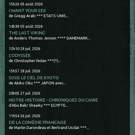
15h26
05
août 2026
I WANT YOUR SEX
de Gregg Araki *** ETATS-UNIS...
14h38
03
août 2026
THE LAST VIKING
de Anders Thomas Jensen **** DANEMARK...
12h10
29
juil. 2026
L'ODYSSÉE
de Christopher Nolan ***(*)...
15h57
28
juil. 2026
SOUS LE CIEL DE KYOTO
de Akiko Oku *** JAPON avec...
20h05
27
juil. 2026
NOTRE HISTOIRE - CHRONIQUES DU CAIRE
d'Abu Bakr Shawky *** EGYPTE...
11h54
26
juil. 2026
DE LA COMÉDIE FRANCAISE
de Martin Darondeau et Bertrand Usclat ***...