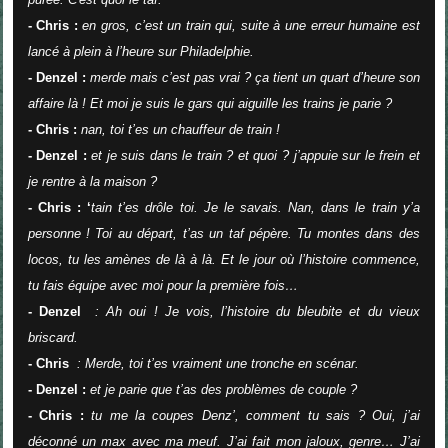
- Chris :
en gros, c’est un train qui, suite à une erreur humaine est
lancé à plein à l’heure sur Philadelphie.
- Denzel :
merde mais c’est pas vrai ? ça tient un quart d’heure son
affaire là ! Et moi je suis le gars qui aiguille les trains je parie ?
- Chris :
nan, toi t’es un chauffeur de train !
- Denzel :
et je suis dans le train ? et quoi ? j’appuie sur le frein et
je rentre à la maison ?
- Chris : ‘
tain t’es drôle toi. Je le savais. Nan, dans le train y’a
personne ! Toi au départ, t’as un taf pépère. Tu montes dans des
locos, tu les amènes de là à là. Et le jour où l’histoire commence,
tu fais équipe avec moi pour la première fois…
- Denzel
: Ah oui ! Je vois, l’histoire du bleubite et du vieux
briscard.
- Chris
: Merde, toi t’es vraiment une tronche en scénar.
- Denzel :
et je parie que t’as des problèmes de couple ?
- Chris :
tu me la coupes Denz’, comment tu sais ? Oui, j’ai
déconné un max avec ma meuf. J’ai fait mon jaloux, genre… J’ai