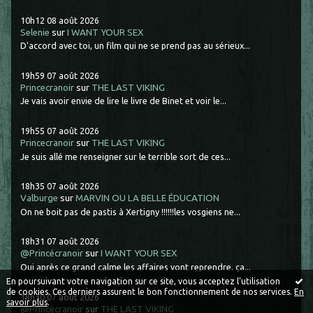
10h12
08
août 2026
Selenie
sur
I WANT YOUR SEX
D'accord avec toi, un film qui ne se prend pas au sérieux...
19h59
07
août 2026
Princecranoir
sur
THE LAST VIKING
Je vais avoir envie de lire le livre de Binet et voir le...
19h55
07
août 2026
Princecranoir
sur
THE LAST VIKING
Je suis allé me renseigner sur le terrible sort de ces...
18h35
07
août 2026
Valburge
sur
MARVIN OU LA BELLE ÉDUCATION
On ne boit pas de pastis à Xertigny !!!!!!les vosgiens ne...
18h31
07
août 2026
@Princécranoir
sur
I WANT YOUR SEX
Oui après ce grand calme les affaires vont reprendre. ça...
En poursuivant votre navigation sur ce site, vous acceptez l'utilisation
de cookies. Ces derniers assurent le bon fonctionnement de nos services.
En
18h30
07
août 2026
savoir plus
.
@Princécranoir
sur
THE LAST VIKING