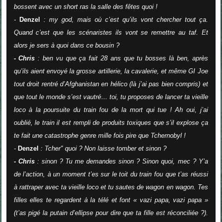
bossent avec un short ras la salle des fêtes quoi !
-
Denzel
: my god, mais où c’est qu’ils vont chercher tout ça.
Quand c’est que les scénaristes ils vont se remettre au taf. Et
alors je sers à quoi dans ce bousin ?
- Chris
: ben vu que ça fait 28 ans que tu bosses là ben, après
qu’ils aient envoyé la grosse artillerie, la cavalerie, et même GI Joe
tout droit rentré d’Afghanistan en hélico (là j’ai pas bien compris) et
que tout le monde s’est vautré… toi, tu proposes de lancer ta vieille
loco à la poursuite du train fou de la mort qui tue ! Ah oui, j’ai
oublié, le train il est rempli de produits toxiques que s’il explose ça
te fait une catastrophe genre mille fois pire que Tchernobyl !
-
Denzel
: Tcher" quoi ? Non laisse tomber et sinon ?
- Chris
: sinon ? Tu me demandes sinon ? Sinon quoi, mec ? Y’a
de l’action, à un moment t’es sur le toit du train fou que t’as réussi
à rattraper avec ta vieille loco et tu sautes de wagon en wagon. Tes
filles elles te regardent à la télé et font « vazi papa, vazi papa »
(t’as pigé la putain d’ellipse pour dire que ta fille est réconciliée ?).