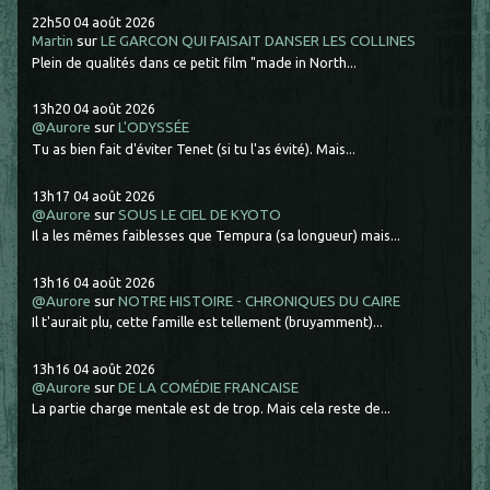
22h50
04
août 2026
Martin
sur
LE GARCON QUI FAISAIT DANSER LES COLLINES
Plein de qualités dans ce petit film "made in North...
13h20
04
août 2026
@Aurore
sur
L'ODYSSÉE
Tu as bien fait d'éviter Tenet (si tu l'as évité). Mais...
13h17
04
août 2026
@Aurore
sur
SOUS LE CIEL DE KYOTO
Il a les mêmes faiblesses que Tempura (sa longueur) mais...
13h16
04
août 2026
@Aurore
sur
NOTRE HISTOIRE - CHRONIQUES DU CAIRE
Il t'aurait plu, cette famille est tellement (bruyamment)...
13h16
04
août 2026
@Aurore
sur
DE LA COMÉDIE FRANCAISE
La partie charge mentale est de trop. Mais cela reste de...