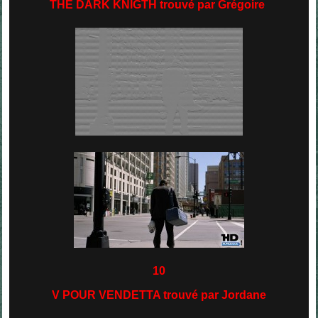
THE DARK KNIGTH trouvé par Grégoire
10
V POUR VENDETTA trouvé par Jordane