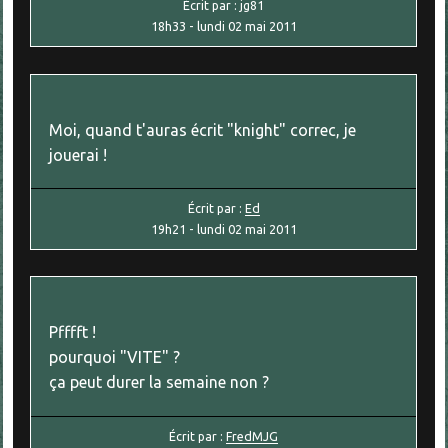
Écrit par :
jg81
18h33
-
lundi 02
mai 2011
Moi, quand t'auras écrit "knight" correc, je
jouerai !
Écrit par :
Ed
19h21
-
lundi 02
mai 2011
Pfffft !
pourquoi "VITE" ?
ça peut durer la semaine non ?
Écrit par :
FredMJG