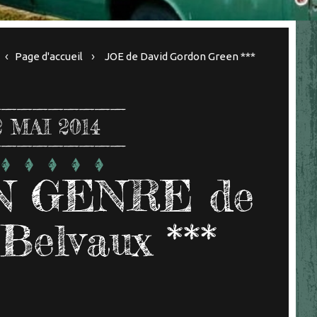
Page d'accueil
JOE de David Gordon Green ***
2
MAI 2014
N GENRE de
Belvaux ***