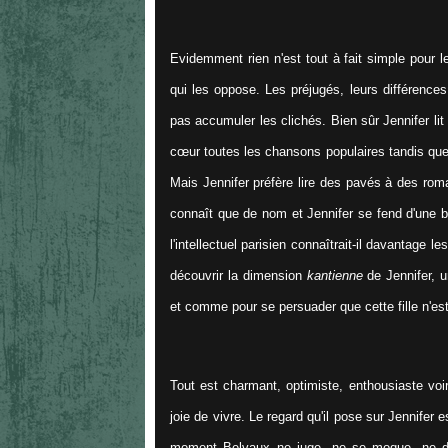
Evidemment rien n'est tout à fait simple pour l
qui les oppose. Les préjugés, leurs différences 
pas accumuler les clichés. Bien sûr Jennifer lit
cœur toutes les chansons populaires tandis que 
Mais Jennifer préfère lire des pavés à des rom
connaît que de nom et Jennifer se fend d'une be
l'intellectuel parisien connaîtrait-il davantage
découvrir la dimension
kantienne
de Jennifer, u
et comme pour se persuader que cette fille n'est
Tout est charmant, optimiste, enthousiaste voi
joie de vivre. Le regard qu'il pose sur Jennifer
moment Belvaux ne juge, ne se moque, ne dén