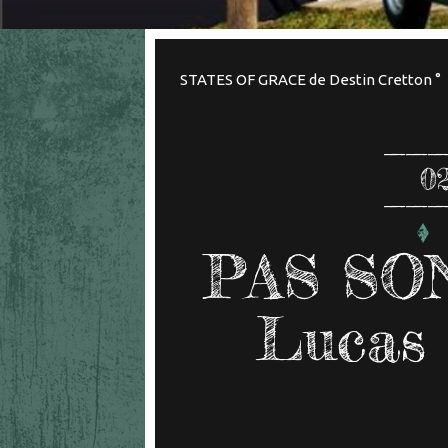
STATES OF GRACE de Destin Cretton °
0
PAS SO
Lucas 