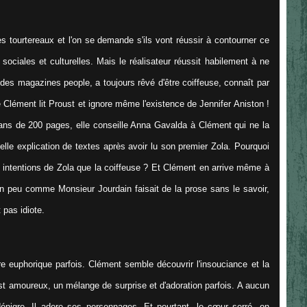
es tourtereaux et l'on se demande s'ils vont réussir à contourner ce
sociales et culturelles. Mais le réalisateur réussit habilement à ne
 des magazines people, a toujours rêvé d'être coiffeuse, connaît par
Clément lit Proust et ignore même l'existence de Jennifer Aniston !
ans de 200 pages, elle conseille Anna Gavalda à Clément qui ne la
lle explication de textes après avoir lu son premier Zola. Pourquoi
 les intentions de Zola que la coiffeuse ? Et Clément en arrive même à
n peu comme Monsieur Jourdain faisait de la prose sans le savoir,
 pas idiote.
re euphorique parfois. Clément semble découvrir l'insouciance et la
 est amoureux, un mélange de surprise et d'adoration parfois. A aucun
igre. Il adore ses personnages. Et pourtant, le cœur serré, on