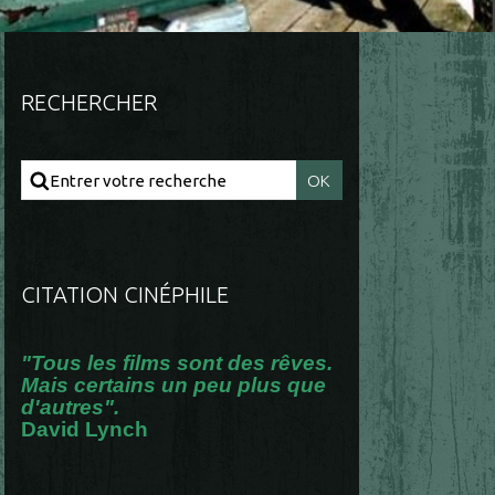
RECHERCHER
CITATION CINÉPHILE
"Tous les films sont des rêves.
Mais certains un peu plus que
d'autres".
David Lynch