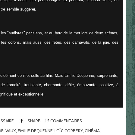
titre semble suggérer.
les "sudistes" parisiens, et au bord de la mer lors de deux scènes,
les corons, mais aussi des fêtes, des carnavals, de la joie, des
décidément ce mot colle au film. Mais Emilie Dequenne, surprenante,
de karaoké, troublante, charmante, drôle, émouvante, positive, à
nifique et exceptionnelle.
ESSAIRE
SHARE
15
COMMENTAIRES
 BELVAUX
,
EMILIE DEQUENNE
,
LOÏC CORBERY
,
CINÉMA