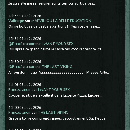
Je suis allé me renseigner sur le terrible sort de ces...
18h35
07
août 2026
Valburge
sur
MARVIN OU LA BELLE ÉDUCATION
On ne boit pas de pastis à Xertigny !!!!!!les vosgiens ne...
18h31
07
août 2026
@Princécranoir
sur
I WANT YOUR SEX
Oui après ce grand calme les affaires vont reprendre. ça...
18h30
07
août 2026
@Princécranoir
sur
THE LAST VIKING
Ah oui dommage. Aaaaaaaaaaaaaaaaaaaaaah Prague. Ville...
14h09
07
août 2026
Princecranoir
sur
I WANT YOUR SEX
Cooper était déjà excellent dans Licorice Pizza. Encore...
14h00
07
août 2026
Princecranoir
sur
THE LAST VIKING
Grâce à toi, je comprends mieux l'accoutrement Sgt Pepper...