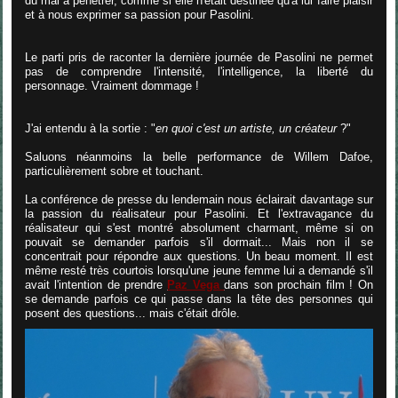
du mal à pénétrer, comme si elle n'était destinée qu'à lui faire plaisir
et à nous exprimer sa passion pour Pasolini.
Le parti pris de raconter la dernière journée de Pasolini ne permet
pas de comprendre l'intensité, l'intelligence, la liberté du
personnage. Vraiment dommage !
J'ai entendu à la sortie : "
en quoi c'est un artiste, un créateur
?"
Saluons néanmoins la belle performance de Willem Dafoe,
particulièrement sobre et touchant.
La conférence de presse du lendemain nous éclairait davantage sur
la passion du réalisateur pour Pasolini. Et l'extravagance du
réalisateur qui s'est montré absolument charmant, même si on
pouvait se demander parfois s'il dormait... Mais non il se
concentrait pour répondre aux questions. Un beau moment. Il est
même resté très courtois lorsqu'une jeune femme lui a demandé s'il
avait l'intention de prendre
Paz Vega
dans son prochain film ! On
se demande parfois ce qui passe dans la tête des personnes qui
posent des questions... mais c'était drôle.