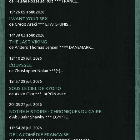
de Hélène Rosselet-Ruiz *** FRANCE...
15h26
05
août 2026
I WANT YOUR SEX
de Gregg Araki *** ETATS-UNIS...
14h38
03
août 2026
THE LAST VIKING
de Anders Thomas Jensen **** DANEMARK...
12h10
29
juil. 2026
L'ODYSSÉE
de Christopher Nolan ***(*)...
15h57
28
juil. 2026
SOUS LE CIEL DE KYOTO
de Akiko Oku *** JAPON avec...
20h05
27
juil. 2026
NOTRE HISTOIRE - CHRONIQUES DU CAIRE
d'Abu Bakr Shawky *** EGYPTE...
11h54
26
juil. 2026
DE LA COMÉDIE FRANCAISE