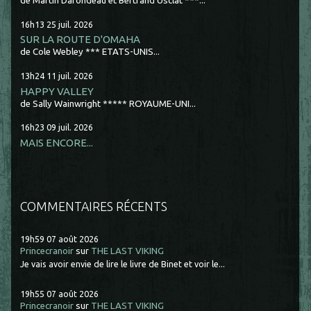
de Martin Darondeau et Bertrand Usclat ***...
16h13
25
juil. 2026
SUR LA ROUTE D'OMAHA
de Cole Webley *** ETATS-UNIS...
13h24
11
juil. 2026
HAPPY VALLEY
de Sally Wainwright ***** ROYAUME-UNI...
16h23
09
juil. 2026
MAIS ENCORE...
COMMENTAIRES RÉCENTS
19h59
07
août 2026
Princecranoir
sur
THE LAST VIKING
Je vais avoir envie de lire le livre de Binet et voir le...
19h55
07
août 2026
Princecranoir
sur
THE LAST VIKING