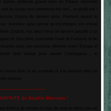
 Spirou, prétendu groom dans un Palace, rencontre
n mal de scoop, tout commence très fort… et plutôt mal !
aucune chance de devenir amis. Pourtant, quand le
c, inventeur aussi génial qu’excentrique, est enlevé
infâme Zorglub, nos deux héros se lancent aussitôt à sa
nie de Seccotine, journaliste rivale de Fantasio, et de
 entrainés dans une poursuite effrénée entre l’Europe et
t devoir faire équipe pour sauver Champignac… et
 ne crierai donc ni au scandale ni à la trahison mais ce
très original.
.....................................
ARFAITE de Sophie Marceau °
st éditrice de romans à l’eau de rose et mène une vie