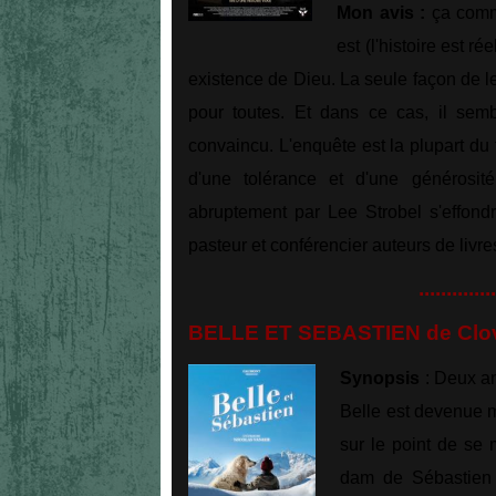
Mon avis :
ça comme
est (l'histoire est r
existence de Dieu. La seule façon de l
pour toutes. Et dans ce cas, il semb
convaincu. L'enquête est la plupart du
d'une tolérance et d'une générosité 
abruptement par Lee Strobel s'effondra
pasteur et conférencier auteurs de livre
..............
BELLE ET SEBASTIEN de Clovi
Synopsis
: Deux an
Belle est devenue m
sur le point de se m
dam de Sébastien 