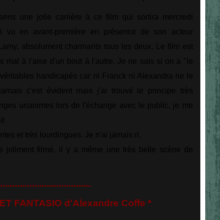
sens une jolie carrière à ce film qui sortira mercredi
ai vu en avant-première en présence de son acteur
a Lamy, absolument charmants tous les deux. Le film est
s mal à l'aise d'un bout à l'autre. Je ne sais si on a "le
de véritables handicapés car ni Franck ni Alexandra ne le
amais c'est évident mais j'ai trouvé le principe très
nges unanimes lors de l'échange avec le public, je me
it
s et très lourdingues. Je n'ai jamais ri.
s joliment filmé, il y a même une très belle scène de
.....................................
 FANTASIO d'Alexandre Coffe *