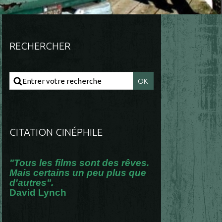
RECHERCHER
CITATION CINÉPHILE
"Tous les films sont des rêves.
Mais certains un peu plus que
d'autres".
David Lynch