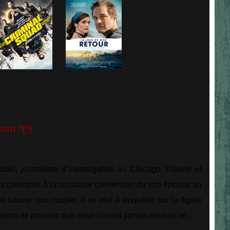
n *(*)
bel, journaliste d’investigation au Chicago Tribune et
st confronté à la soudaine conversion de son épouse au
de sauver son couple, il se met à enquêter sur la figure
bition de prouver que celui-ci n'est jamais ressuscité…