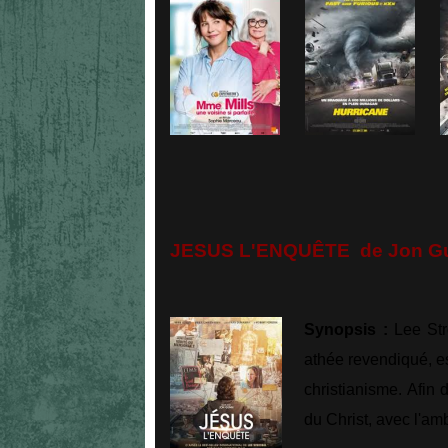
JESUS L'ENQUÊTE de Jon Gun
Synopsis :
Lee Stro
athée revendiqué, e
christianisme. Afin 
du Christ, avec l'am