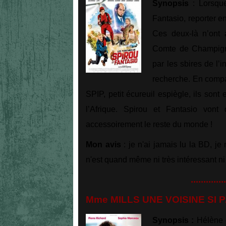
Synopsis
: Lorsque
Fantasio, reporter e
Ces deux-là n’ont 
Comte de Champigna
par les sbires de l’
recherche. En compag
SPIP, petit écureuil espiègle, ils sont
l’Afrique. Spirou et Fantasio von
accessoirement le reste du monde !
Mon avis
: je n'ai jamais lu la BD, je
n'est quand même ni très intéressant ni 
..............
Mme MILLS UNE VOISINE SI P
Synopsis :
Hélène e