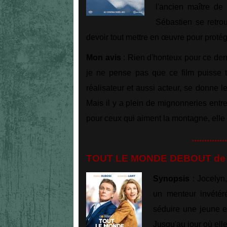
l'ancien maître de
Sébastien se retro
devoir tout mettre en œuvre pour protége
Mon avis
: Rien d'honteux pour ce der
je ne pense pas que ce film puisse t
réalisateur et aussi acteur, se donne 
Mais il y a plein de mignonneries entre 
pour ceux qui aiment la montagne, elle 
..............
TOUT LE MONDE DEBOUT de F
Synopsis
: Jocelyn,
un menteur invétéré
séduire une jeune e
Jusqu'au jour où ell