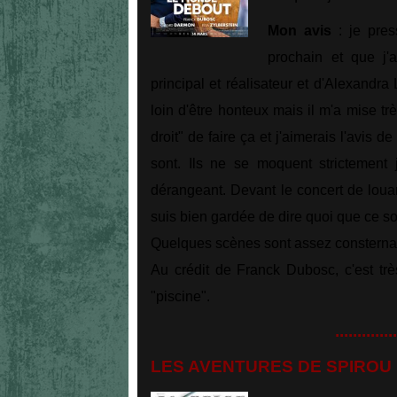
Mon avis
: je pres
prochain et que j'
principal et réalisateur et d'Alexandr
loin d'être honteux mais il m'a mise trè
droit" de faire ça et j'aimerais l'avis 
sont. Ils ne se moquent strictement j
dérangeant. Devant le concert de loua
suis bien gardée de dire quoi que ce so
Quelques scènes sont assez consternante
Au crédit de Franck Dubosc, c'est trè
"piscine".
..............
LES AVENTURES DE SPIROU ET