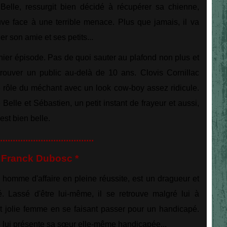
 Belle, ressurgit bien décidé à récupérer sa chienne,
uve face à une terrible menace. Plus que jamais, il va
r son amie et ses petits...
nier épisode. Pas de quoi sauter au plafond non plus et
rouver un public au-delà de 10 ans. Clovis Cornillac
le rôle du méchant avec un look cow-boy assez ridicule.
Belle et Sébastien, un petit instant de frayeur et aussi,
est bien belle.
.....................................
ranck Dubosc *
 homme d'affaire en pleine réussite, est un dragueur et
. Lassé d'être lui-même, il se retrouve malgré lui à
t jolie femme en se faisant passer pour un handicapé.
e lui présente sa sœur elle-même handicapée...