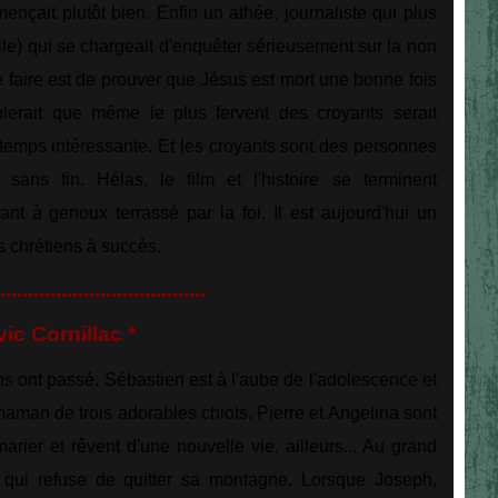
nçait plutôt bien. Enfin un athée, journaliste qui plus
éelle) qui se chargeait d'enquêter sérieusement sur la non
e faire est de prouver que Jésus est mort une bonne fois
lerait que même le plus fervent des croyants serait
 temps intéressante. Et les croyants sont des personnes
sans fin. Hélas, le film et l'histoire se terminent
nt à genoux terrassé par la foi. Il est aujourd'hui un
s chrétiens à succès.
.....................................
c Cornillac *
s ont passé. Sébastien est à l'aube de l'adolescence et
aman de trois adorables chiots. Pierre et Angelina sont
arier et rêvent d'une nouvelle vie, ailleurs... Au grand
qui refuse de quitter sa montagne. Lorsque Joseph,