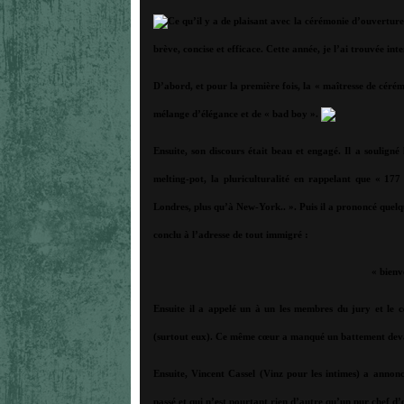
Ce qu’il y a de plaisant avec la cérémonie d’ouverture
brève, concise et efficace. Cette année, je l’ai trouvée inte
D’abord, et pour la première fois, la « maîtresse de cérém
mélange d’élégance et de « bad boy ».
Ensuite, son discours était beau et engagé. Il a souligné 
melting-pot, la pluriculturalité en rappelant que « 17
Londres, plus qu’à New-York.. ». Puis il a prononcé quelq
conclu à l’adresse de tout immigré :
« bienv
Ensuite il a appelé un à un les membres du jury et le 
(surtout eux). Ce même cœur a manqué un battement d
Ensuite, Vincent Cassel (Vinz pour les intimes) a annonc
passé et qui n’est pourtant rien d’autre qu’un pur chef d