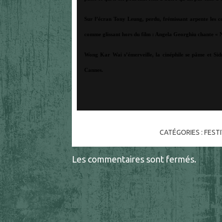
Sur l’écran Tony Leung, perdu, frémissant arpente les 
comme glissant hors du film : Angela Georghiu chante « N
Wong Kar Wai s’émerveille, la cinéphile se pâme et Sidn
Cannes.
CATÉGORIES :
FEST
Les commentaires sont fermés.