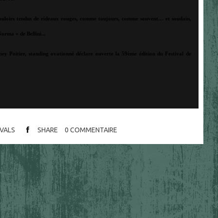
couloirs tendus de rideaux rouges, comme toujours, comme souvent… et soudain,
orma » de Bellini...
ey Poitier, standing ovationné déclare ouverte la 59ème édition du Festival de
IVALS
SHARE
0
COMMENTAIRE