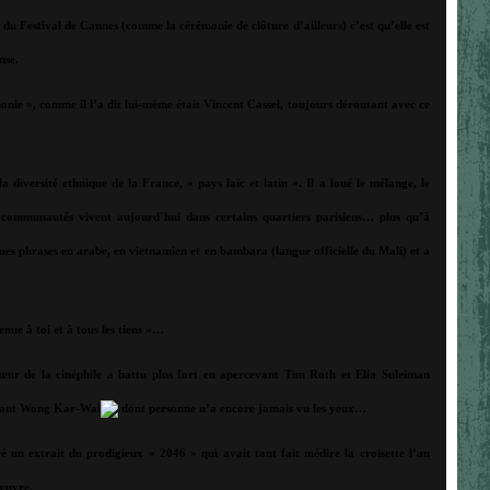
 du Festival de Cannes (comme la cérémonie de clôture d’ailleurs) c’est qu’elle est
nse.
onie », comme il l’a dit lui-même était Vincent Cassel, toujours déroutant avec ce
la diversité ethnique de la France, « pays laïc et latin ». Il a loué le mélange, le
7 communautés vivent aujourd’hui dans certains quartiers parisiens… plus qu’à
ues phrases en arabe, en vietnamien et en bambara (langue officielle du Mali) et a
enue à toi et à tous les tiens »…
cœur de la cinéphile a battu plus fort en apercevant Tim Roth et Elia Suleiman
evant Wong Kar-Wai
dont personne n’a encore jamais vu les yeux…
é un extrait du prodigieux « 2046 » qui avait tant fait médire la croisette l’an
’œuvre.