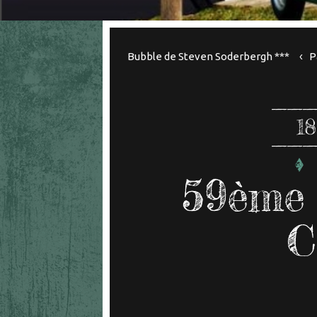
Bubble de Steven Soderbergh ***
P
18
59ème 
C