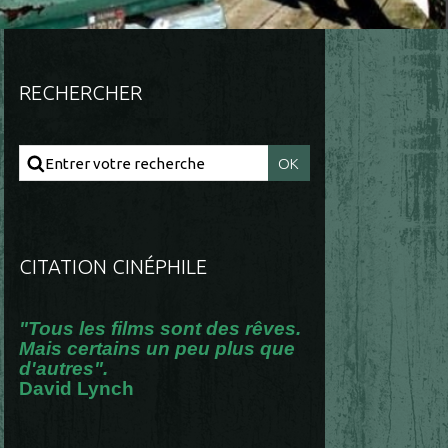
RECHERCHER
CITATION CINÉPHILE
"Tous les films sont des rêves.
Mais certains un peu plus que
d'autres".
David Lynch