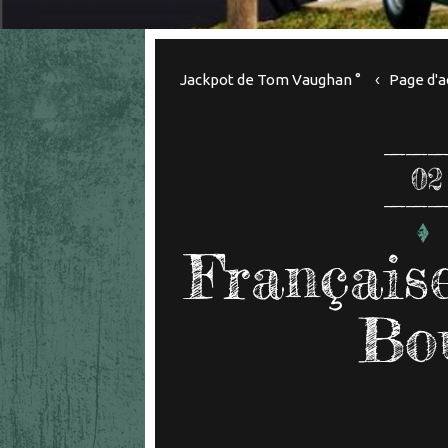
Jackpot de Tom Vaughan °
Page d'a
02
Français
Bou