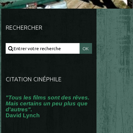
RECHERCHER
CITATION CINÉPHILE
"Tous les films sont des rêves.
Mais certains un peu plus que
d'autres".
David Lynch