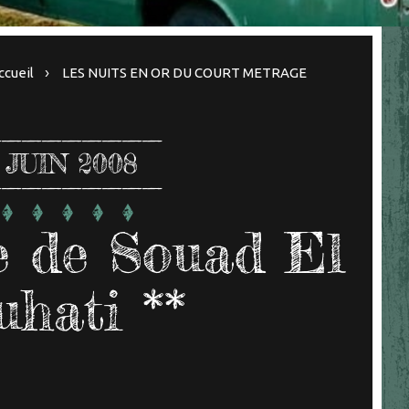
ccueil
LES NUITS EN OR DU COURT METRAGE
JUIN 2008
e de Souad El
hati **