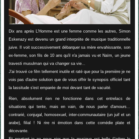
Dix ans après L'Homme est une femme comme les autres, Simon
Eskenazy est devenu un grand interprète de musique traditionnelle
juive. Il voit successivement débarquer sa mère envahissante, son
ex-femme, son fils de 10 ans qu'il n'a jamais vu et Naïm, un jeune
travesti musulman qui va changer sa vie...
J'ai trouvé ce film tellement inutile et raté que pour la première je ne
vois pas d'autre solution que de vous offrir le synopsis officiel tant
la lassitude s'est emparée de moi devant tant de vacuité.
Rien, absolument rien ne fonctionne dans cet entrelacs de
situations qui tente, mais en vain, de nous parler d'amours...
contrarié, conjugal, homosexuel, inter-communautaire (un juif et un
arabe), filial ! Ni rire ni émotion dans cette comédie plate et
décevante.
Et pourtant je ne peux nier que la musique est belle (j'adore le