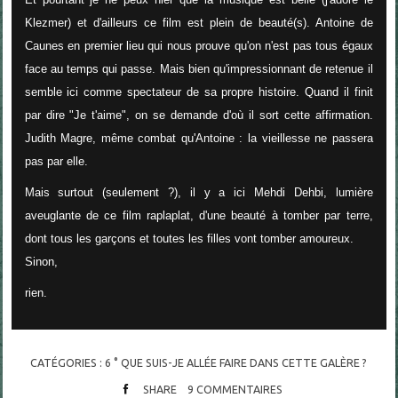
Klezmer) et d'ailleurs ce film est plein de beauté(s). Antoine de
Caunes en premier lieu qui nous prouve qu'on n'est pas tous égaux
face au temps qui passe. Mais bien qu'impressionnant de retenue il
semble ici comme spectateur de sa propre histoire. Quand il finit
par dire "Je t'aime", on se demande d'où il sort cette affirmation.
Judith Magre, même combat qu'Antoine : la vieillesse ne passera
pas par elle.
Mais surtout (seulement ?), il y a ici Mehdi Dehbi, lumière
aveuglante de ce film raplaplat, d'une beauté à tomber par terre,
dont tous les garçons et toutes les filles vont tomber amoureux.
Sinon,
rien.
CATÉGORIES :
6 ° QUE SUIS-JE ALLÉE FAIRE DANS CETTE GALÈRE ?
SHARE
9
COMMENTAIRES