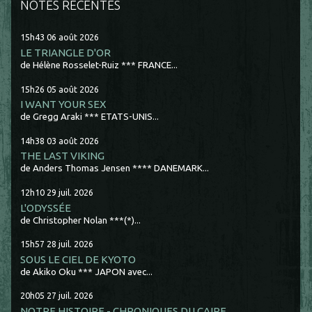
NOTES RÉCENTES
15h43
06
août 2026
LE TRIANGLE D'OR
de Hélène Rosselet-Ruiz *** FRANCE...
15h26
05
août 2026
I WANT YOUR SEX
de Gregg Araki *** ETATS-UNIS...
14h38
03
août 2026
THE LAST VIKING
de Anders Thomas Jensen **** DANEMARK...
12h10
29
juil. 2026
L'ODYSSÉE
de Christopher Nolan ***(*)...
15h57
28
juil. 2026
SOUS LE CIEL DE KYOTO
de Akiko Oku *** JAPON avec...
20h05
27
juil. 2026
NOTRE HISTOIRE - CHRONIQUES DU CAIRE