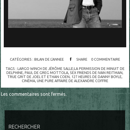
CATÉGORIES :
BILAN DE L'ANNEE
SHARE
0
COMMENTAIRE
TAGS :
LARGO WINCH DE JÉRÔME SALLE;LA PERMISSION DE MINUIT DE
DELPHINE
,
PAUL DE GREG MOTTOLA
,
SEX FRIENDS DE IVAN REITMAN
,
TRUE GRIT DE JOEL ET ETHAN COEN
,
127 HEURES DE DANNY BOYLE
,
CINÉMA
,
UNE PURE AFFAIRE DE ALEXANDRE COFFRE
Les commentaires sont fermés.
RECHERCHER