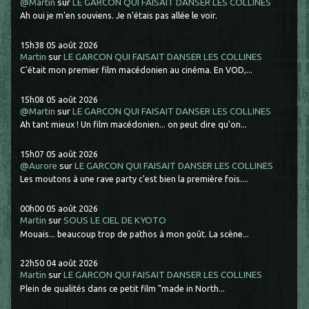
@Martin
sur
LE GARCON QUI FAISAIT DANSER LES COLLINES
Ah oui je m'en souviens. Je n'étais pas allée le voir.
15h38
05
août 2026
Martin
sur
LE GARCON QUI FAISAIT DANSER LES COLLINES
C'était mon premier film macédonien au cinéma. En VOD,...
15h08
05
août 2026
@Martin
sur
LE GARCON QUI FAISAIT DANSER LES COLLINES
Ah tant mieux ! Un film macédonien... on peut dire qu'on...
15h07
05
août 2026
@Aurore
sur
LE GARCON QUI FAISAIT DANSER LES COLLINES
Les moutons à une rave party c'est bien la première fois....
00h00
05
août 2026
Martin
sur
SOUS LE CIEL DE KYOTO
Mouais... beaucoup trop de pathos à mon goût. La scène...
22h50
04
août 2026
Martin
sur
LE GARCON QUI FAISAIT DANSER LES COLLINES
Plein de qualités dans ce petit film "made in North...