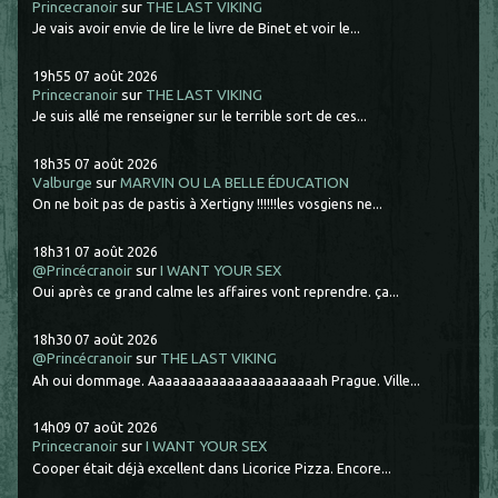
Princecranoir
sur
THE LAST VIKING
Je vais avoir envie de lire le livre de Binet et voir le...
19h55
07
août 2026
Princecranoir
sur
THE LAST VIKING
Je suis allé me renseigner sur le terrible sort de ces...
18h35
07
août 2026
Valburge
sur
MARVIN OU LA BELLE ÉDUCATION
On ne boit pas de pastis à Xertigny !!!!!!les vosgiens ne...
18h31
07
août 2026
@Princécranoir
sur
I WANT YOUR SEX
Oui après ce grand calme les affaires vont reprendre. ça...
18h30
07
août 2026
@Princécranoir
sur
THE LAST VIKING
Ah oui dommage. Aaaaaaaaaaaaaaaaaaaaaah Prague. Ville...
14h09
07
août 2026
Princecranoir
sur
I WANT YOUR SEX
Cooper était déjà excellent dans Licorice Pizza. Encore...