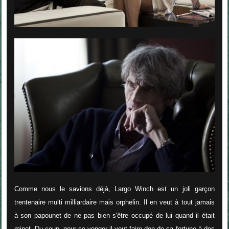
Comme nous le savions déjà, Largo Winch est un joli garçon
trentenaire multi milliardaire mais orphelin. Il en veut à tout jamais
à son papounet de ne pas bien s'être occupé de lui quand il était
minot. Du coup, pour se venger il veut faire don de sa fortune à des