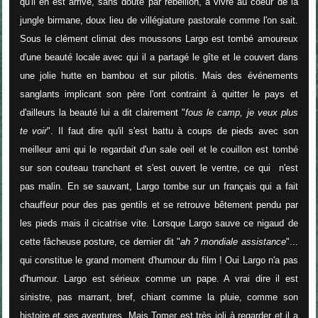
qu'il en est arrivé, sans doute par rebellion, à vivre au coeur de la
jungle birmane, doux lieu de villégiature pastorale comme l'on sait.
Sous le clément climat des moussons Largo est tombé amoureux
d'une beauté locale avec qui il a partagé le gîte et le couvert dans
une jolie hutte en bambou et sur pilotis. Mais des événements
sanglants implicant son père l'ont contraint à quitter le pays et
d'ailleurs la beauté lui a dit clairement "
fous le camp, je veux plus
te voir
". Il faut dire qu'il s'est battu à coups de pieds avec son
meilleur ami qui le regardait d'un sale oeil et le couillon est tombé
sur son couteau tranchant et s'est ouvert le ventre, ce qui n'est
pas malin. En se sauvant, Largo tombe sur un français qui a fait
chauffeur pour des pas gentils et se retrouve bêtement pendu par
les pieds mais il cicatrise vite. Lorsque Largo sauve ce nigaud de
cette fâcheuse posture, ce dernier dit "
ah ? mondiale assistance
"...
qui constitue le grand moment d'humour du film ! Oui Largo n'a pas
d'humour. Largo est sérieux comme un pape. A vrai dire il est
sinistre, pas marrant, bref, chiant comme la pluie, comme son
histoire et ses aventures. Mais Tomer est très joli à regarder et il a