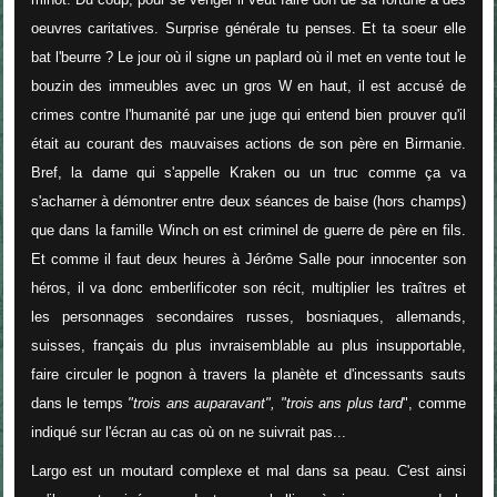
oeuvres caritatives. Surprise générale tu penses. Et ta soeur elle
bat l'beurre ? Le jour où il signe un paplard où il met en vente tout le
bouzin des immeubles avec un gros W en haut, il est accusé de
crimes contre l'humanité par une juge qui entend bien prouver qu'il
était au courant des mauvaises actions de son père en Birmanie.
Bref, la dame qui s'appelle Kraken ou un truc comme ça va
s'acharner à démontrer entre deux séances de baise (hors champs)
que dans la famille Winch on est criminel de guerre de père en fils.
Et comme il faut deux heures à Jérôme Salle pour innocenter son
héros, il va donc emberlificoter son récit, multiplier les traîtres et
les personnages secondaires russes, bosniaques, allemands,
suisses, français du plus invraisemblable au plus insupportable,
faire circuler le pognon à travers la planète et d'incessants sauts
dans le temps
"trois ans auparavant", "trois ans plus tard
", comme
indiqué sur l'écran au cas où on ne suivrait pas...
Largo est un moutard complexe et mal dans sa peau. C'est ainsi