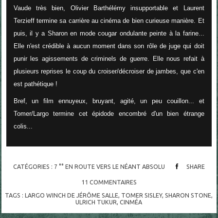
Vaude très bien, Olivier Barthélémy insupportable et Laurent
Terzieff termine sa carrière au cinéma de bien curieuse manière. Et
puis, il y a Sharon en mode cougar ondulante peinte à la farine...
Elle n'est crédible à aucun moment dans son rôle de juge qui doit
punir les agissements de criminels de guerre. Elle nous refait à
plusieurs reprises le coup du croiser/décroiser de jambes, que c'en
est pathétique !
Bref, un film ennuyeux, bruyant, agité, un peu couillon... et
Tomer/Largo termine cet épidode encombré d'un bien étrange
colis...
CATÉGORIES :
7 °° EN ROUTE VERS LE NÉANT ABSOLU
SHARE
11
COMMENTAIRES
TAGS :
LARGO WINCH DE JÉRÔME SALLE
,
TOMER SISLEY
,
SHARON STONE
,
ULRICH TUKUR
,
CINMÉA