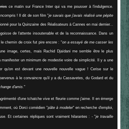
eries
ce matin sur France Inter qui va me pousser à l'indulgence.
ncompris ! Il dit de son film "
je savais que j'avais réalisé une pépite
ctionné pour la Quinzaine des Réalisateurs à Cannes en mai dernier...
ngoisse de l'attente insoutenable et de la reconnaissance. Dans un
 le chemin de croix fut pire encore : "
on a essayé de me casser les
 une image, certes, mais Rachid Djaïdani me semble être le plus
à manifester un minimum de modestie voire de simplicité. Il y a une
mer qu'on est devant une nouvelle nouvelle vague ! Cerise sur le
t parvenus à le convaincre qu'il y a du Cassavetes, du Godard et du
change d'amis.
"
grémenté d'une tchatche vive et fleurie comme j'aime. Il en émerge
amment, où Dorci comédien "
pâte à modeler
" en recherche d'emploi,
e. Et certaines répliques sont vraiment hilarantes : - "
je travaille