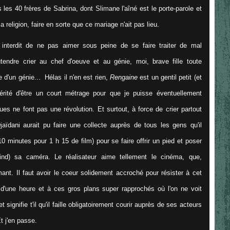
les 40 frères de Sabrina, dont Slimane l'aîné est le porte-parole et
 religion, faire en sorte que ce mariage n'ait pas lieu.
t interdit de ne pas aimer sous peine de se faire traiter de mal
ntendre crier au chef d'oeuve et au génie, moi, brave fille toute
re d'un génie... Hélas
il n'en est rien,
Rengaine
est un gentil petit (et
érité d'être un court métrage pour que je puisse éventuellement
ues ne font pas une révolution. Et surtout, à force de crier partout
jaïdani aurait pu faire une collecte auprès de tous les gens qu'il
 minutes pour 1 h 15 de film) pour se faire offrir un pied et poser
ind) sa caméra. Le réalisateur aime tellement le cinéma, que,
ilmant. Il faut avoir le coeur solidement accroché pour résister à cet
d'une heure et à ces gros plans super rapprochés où l'on ne voit
signifie t'il qu'il faille obligatoirement courir auprès de ses acteurs
Et j'en passe.