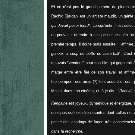
Et ce n'est pas le grand numéro de
pleurnich
Rachid Djaïdani est un artiste maudit, un génie i
qui devait peser lourd
". Lorsqu'enfin il est séle
on pouvait s'attendre à ce que cesse enfin l'a
premier temps, il doute mais ensuite il l'affirme,
genoux à coup de batte de base-ball
". C'est
mauvais "vendeur" pour son film qui gagnerait 
marge entre être fier de son travail et affir
tirelipompon, ses amis (?) l'ont assuré et son
Malick dans son cinéma, et là je dis : "
Rachid, 
Rengaine
est joyeux, dynamique et énergique, a
quelques scènes réjouissantes dont celles not
passe des castings de façon très consciencieus
dans la recherche.