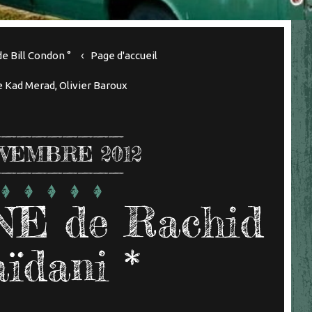
 Bill Condon °
Page d'accueil
Kad Merad, Olivier Baroux
VEMBRE 2012
E de Rachid
ïdani *