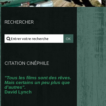
RECHERCHER
CITATION CINÉPHILE
"Tous les films sont des rêves.
Mais certains un peu plus que
d'autres".
David Lynch