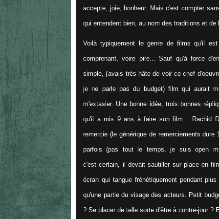
accepte, joie, bonheur. Mais c'est compter sans 
qui entendent bien, au nom des traditions et de la
Voilà typiquement le genre de films qu'il es
comprenant, voire pire... Sauf qu'
à force d'e
simple, j'avais très hâte de voir ce chef d'oeuv
je ne parle pas du budget) film qui aurait m
m'extasier. Une bonne idée, trois bonnes répliq
qu'il a mis 9 ans à faire son film... Rachid D
remercie (le générique de remerciements dure 10
parfois (pas tout le temps, je suis open m
c'est certain, il devait sautiller sur place en f
écran qui tangue frénétiquement pendant plus 
qu'une partie du visage des acteurs. Petit budget 
? Se placer de telle sorte d'être à contre-jour ? 