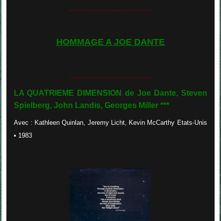
..........................................
HOMMAGE A JOE DANTE
..........................................
LA QUATRIEME DIMENSION de
Joe Dante, Steven
Spielberg, John Landis, Georges Miller
***
Avec
:
Kathleen Quinlan, Jeremy Licht, Kevin McCarthy
Etats-Unis
• 1983