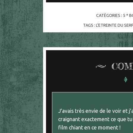
CATÉGORIES :
5 * B
TAGS :
L'ETREINTE DU SER
COM
J'avais très envie de le voir et 
craignant exactement ce que tu r
film chiant en ce moment !