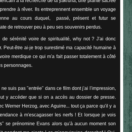
méricain à la recherche de la yakruna, une plante sacrée
pprendre à rêver. Ils entreprennent ensemble un voyage
enne au cours duquel, passé, présent et futur se
ate de retrouver peu à peu ses souvenirs perdus.
 de sérénité voire de spiritualité, why not ? J'ai donc
r. Peut-être ai-je trop surestimé ma capacité humaine à
x voire merdique ce qui m'a fait passer totalement à côté
es personnages.
 ne suis pas "entrée" dans ce film dont j'ai l'impression,
eut y accéder que si on a accès au dossier de presse.
Werner Herzog, avec Aguirre... tout ça parce qu'il y a
endance à m'escagasser les nerfs ! Et lorsque je vois
ros" se prénomine Evans alors qu'à aucun moment son