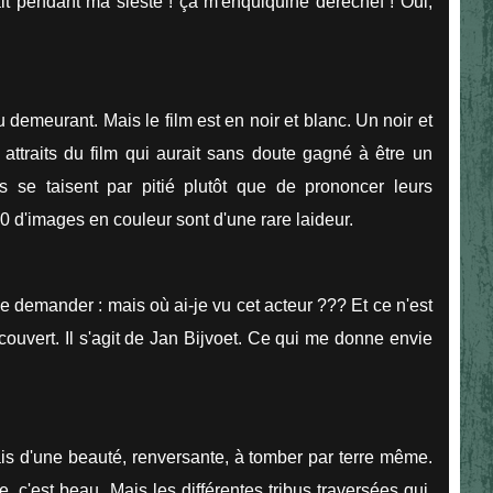
ait pendant ma sieste ! ça m'enquiquine derechef ! Oui,
au demeurant. Mais le film est en noir et blanc. Un noir et
 attraits du film qui aurait sans doute gagné à être un
 se taisent par pitié plutôt que de prononcer leurs
 d'images en couleur sont d'une rare laideur.
e demander : mais où ai-je vu cet acteur ??? Et ce n'est
couvert. Il s'agit de Jan Bijvoet. Ce qui me donne envie
mais d'une beauté, renversante, à tomber par terre même.
e, c'est beau. Mais les différentes tribus traversées qui,