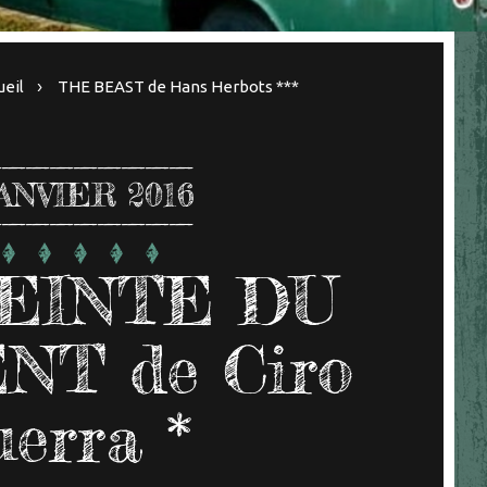
ueil
THE BEAST de Hans Herbots ***
ANVIER 2016
EINTE DU
NT de Ciro
erra *