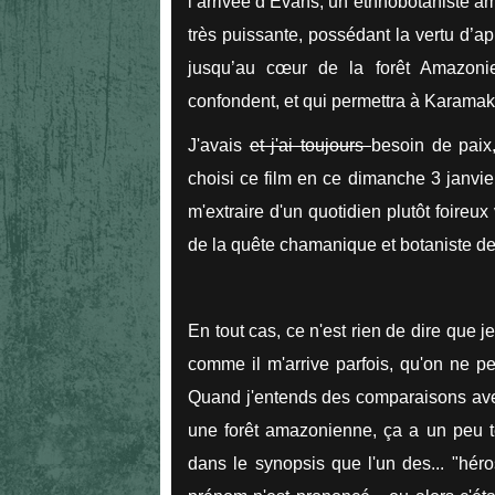
l’arrivée d’Evans, un ethnobotaniste a
très puissante, possédant la vertu d’a
jusqu’au cœur de la forêt Amazoni
confondent, et qui permettra à Karamak
J'avais
et j'ai toujours
besoin de paix,
choisi ce film en ce dimanche 3 janvie
m'extraire d'un quotidien plutôt foireu
de la quête chamanique et botaniste d
En tout cas, ce n'est rien de dire que je
comme il m'arrive parfois, qu'on ne p
Quand j'entends des comparaisons avec 
une forêt amazonienne, ça a un peu t
dans le synopsis que l'un des... "hé