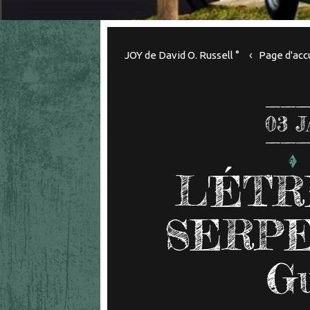
JOY de David O. Russell °
Page d'acc
03
J
L'ÉTR
SERPE
Gu