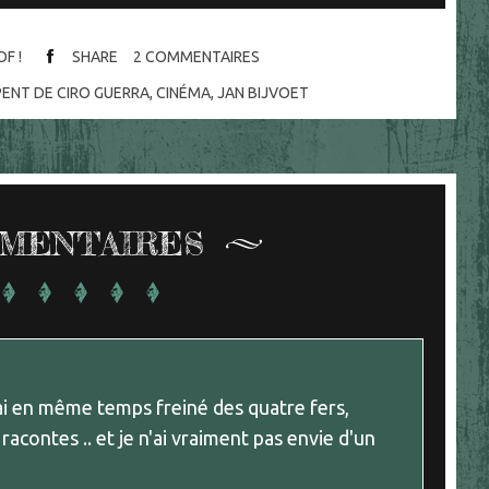
OF !
SHARE
2
COMMENTAIRES
PENT DE CIRO GUERRA
,
CINÉMA
,
JAN BIJVOET
MENTAIRES
j'ai en même temps freiné des quatre fers,
acontes .. et je n'ai vraiment pas envie d'un