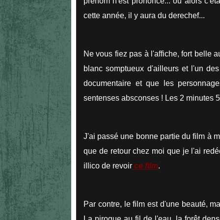
prénom n'est prononcé... ou alors c'ét
cette année, il y aura du derechef...
Ne vous fiez pas à l'affiche, fort belle 
blanc somptueux d'ailleurs et l'un des
documentaire et que les personnages
sentenses absconses ! Les 2 minutes 50
J'ai passé une bonne partie du film à m
que de retour chez moi que je l'ai redé
illico de revoir
ce film
.
Par contre, le film est d'une beauté, 
La pirogue au fil de l'eau, la forêt dens