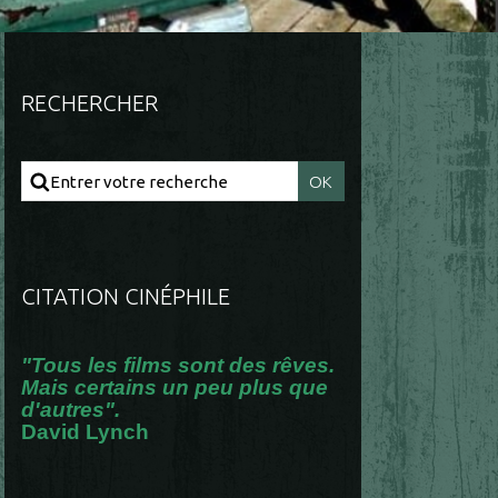
RECHERCHER
CITATION CINÉPHILE
"Tous les films sont des rêves.
Mais certains un peu plus que
d'autres".
David Lynch