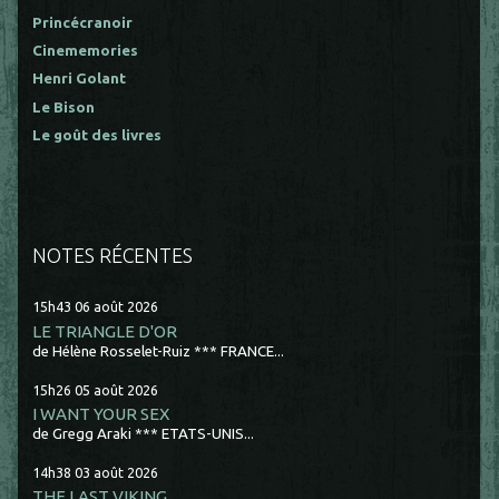
Princécranoir
Cinememories
Henri Golant
Le Bison
Le goût des livres
NOTES RÉCENTES
15h43
06
août 2026
LE TRIANGLE D'OR
de Hélène Rosselet-Ruiz *** FRANCE...
15h26
05
août 2026
I WANT YOUR SEX
de Gregg Araki *** ETATS-UNIS...
14h38
03
août 2026
THE LAST VIKING