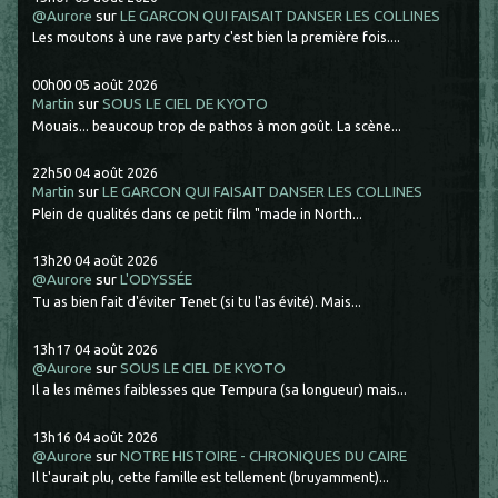
@Aurore
sur
LE GARCON QUI FAISAIT DANSER LES COLLINES
Les moutons à une rave party c'est bien la première fois....
00h00
05
août 2026
Martin
sur
SOUS LE CIEL DE KYOTO
Mouais... beaucoup trop de pathos à mon goût. La scène...
22h50
04
août 2026
Martin
sur
LE GARCON QUI FAISAIT DANSER LES COLLINES
Plein de qualités dans ce petit film "made in North...
13h20
04
août 2026
@Aurore
sur
L'ODYSSÉE
Tu as bien fait d'éviter Tenet (si tu l'as évité). Mais...
13h17
04
août 2026
@Aurore
sur
SOUS LE CIEL DE KYOTO
Il a les mêmes faiblesses que Tempura (sa longueur) mais...
13h16
04
août 2026
@Aurore
sur
NOTRE HISTOIRE - CHRONIQUES DU CAIRE
Il t'aurait plu, cette famille est tellement (bruyamment)...