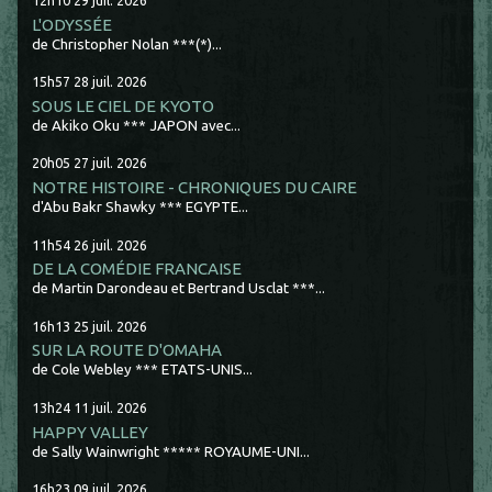
12h10
29
juil. 2026
L'ODYSSÉE
de Christopher Nolan ***(*)...
15h57
28
juil. 2026
SOUS LE CIEL DE KYOTO
de Akiko Oku *** JAPON avec...
20h05
27
juil. 2026
NOTRE HISTOIRE - CHRONIQUES DU CAIRE
d'Abu Bakr Shawky *** EGYPTE...
11h54
26
juil. 2026
DE LA COMÉDIE FRANCAISE
de Martin Darondeau et Bertrand Usclat ***...
16h13
25
juil. 2026
SUR LA ROUTE D'OMAHA
de Cole Webley *** ETATS-UNIS...
13h24
11
juil. 2026
HAPPY VALLEY
de Sally Wainwright ***** ROYAUME-UNI...
16h23
09
juil. 2026