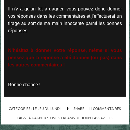
Il n'y a qu'un lot à gagner, vous pouvez donc donner
vos réponses dans les commentaires et j'effectuerai un
tirage au sort de ma main innocente parmi les bonnes
réponses.
N'hésitez à donner votre réponse, même si vous
pensez que la réponse a été donnée (ou pas) dans
les autres commentaires !
Bonne chance !
CATÉGORIES :
LE JEU DU LUNDI
SHARE
11
COMMENTAIRES
TAGS :
À GAGNER : LOVE STREAMS DE JOHN CASSAVETES