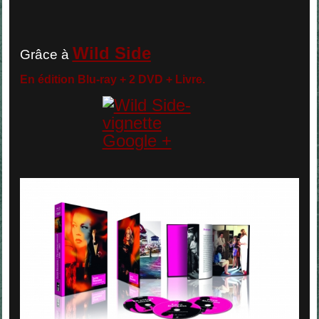
Wild Side
Grâce à
En édition Blu-ray + 2 DVD + Livre.