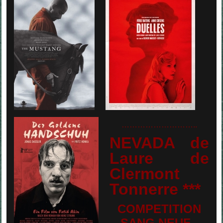
………………………..
NEVADA de
Laure de
Clermont
Tonnerre ***
COMPETITION
SANG NEUF -