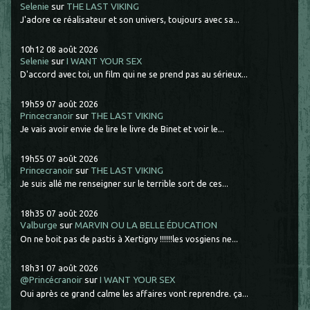
Selenie
sur
THE LAST VIKING
J'adore ce réalisateur et son univers, toujours avec sa...
10h12
08
août 2026
Selenie
sur
I WANT YOUR SEX
D'accord avec toi, un film qui ne se prend pas au sérieux...
19h59
07
août 2026
Princecranoir
sur
THE LAST VIKING
Je vais avoir envie de lire le livre de Binet et voir le...
19h55
07
août 2026
Princecranoir
sur
THE LAST VIKING
Je suis allé me renseigner sur le terrible sort de ces...
18h35
07
août 2026
Valburge
sur
MARVIN OU LA BELLE ÉDUCATION
On ne boit pas de pastis à Xertigny !!!!!!les vosgiens ne...
18h31
07
août 2026
@Princécranoir
sur
I WANT YOUR SEX
Oui après ce grand calme les affaires vont reprendre. ça...