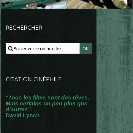
RECHERCHER
CITATION CINÉPHILE
"Tous les films sont des rêves.
Mais certains un peu plus que
d'autres".
David Lynch