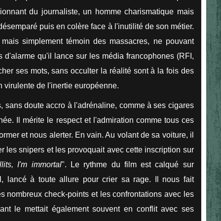
sionnant du journaliste, un homme charismatique mais
semparé puis en colère face à l'inutilité de son métier.
e mais simplement témoin des massacres, ne pouvant
cris d'alarme qu'il lance sur les média francophones (RFI,
her ses mots, sans occulter la réalité sont à la fois des
virulente de l'inertie européenne.
, sans doute accro à l'adrénaline, comme à ses cigares
née. Il mérite le respect et l'admiration comme tous ces
rmer et nous alerter. En vain. Au volant de sa voiture, il
ter les snipers et les provoquait avec cette inscription sur
its, I'm immortal
". Le rythme du film est calqué sur
 lancé à toute allure pour crier sa rage. Il nous fait
s nombreux check-points et les confrontations avec les
eant le mettait également souvent en conflit avec ses