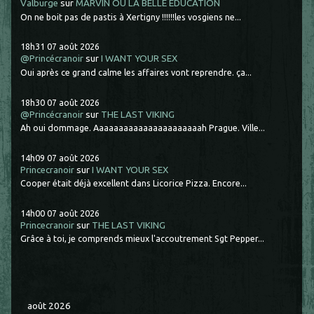
Valburge
sur
MARVIN OU LA BELLE ÉDUCATION
On ne boit pas de pastis à Xertigny !!!!!!les vosgiens ne...
18h31
07
août 2026
@Princécranoir
sur
I WANT YOUR SEX
Oui après ce grand calme les affaires vont reprendre. ça...
18h30
07
août 2026
@Princécranoir
sur
THE LAST VIKING
Ah oui dommage. Aaaaaaaaaaaaaaaaaaaaaah Prague. Ville...
14h09
07
août 2026
Princecranoir
sur
I WANT YOUR SEX
Cooper était déjà excellent dans Licorice Pizza. Encore...
14h00
07
août 2026
Princecranoir
sur
THE LAST VIKING
Grâce à toi, je comprends mieux l'accoutrement Sgt Pepper...
août 2026