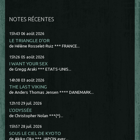
NOTES RÉCENTES
15h43
06
août 2026
LE TRIANGLE D'OR
de Hélène Rosselet-Ruiz *** FRANCE...
15h26
05
août 2026
I WANT YOUR SEX
de Gregg Araki *** ETATS-UNIS...
14h38
03
août 2026
THE LAST VIKING
de Anders Thomas Jensen **** DANEMARK...
12h10
29
juil. 2026
L'ODYSSÉE
de Christopher Nolan ***(*)...
15h57
28
juil. 2026
SOUS LE CIEL DE KYOTO
de Akiko Oku *** JAPON avec...