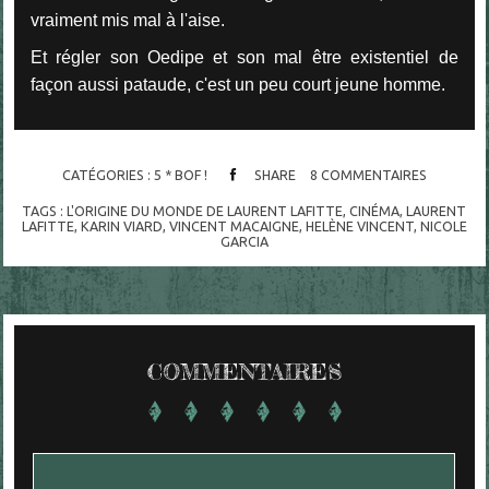
vraiment mis mal à l'aise.
Et régler son Oedipe et son mal être existentiel de
façon aussi pataude, c'est un peu court jeune homme.
CATÉGORIES :
5 * BOF !
SHARE
8
COMMENTAIRES
TAGS :
L'ORIGINE DU MONDE DE LAURENT LAFITTE
,
CINÉMA
,
LAURENT
LAFITTE
,
KARIN VIARD
,
VINCENT MACAIGNE
,
HELÈNE VINCENT
,
NICOLE
GARCIA
COMMENTAIRES