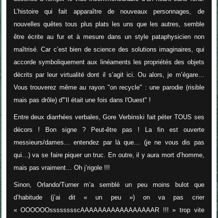
L’histoire qui fait apparaître de nouveaux personnages, de
nouvelles quêtes tous plus plats les uns que les autres, semble
être écrite au fur et à mesure dans un style pataphysicien non
maîtrisé. Car c’est bien de science des solutions imaginaires, qui
accorde symboliquement aux linéaments les propriétés des objets
décrits par leur virtualité dont il s’agit ici. Ou alors, je m’égare…
Vous trouverez même au rayon "on recycle" : une parodie (risible
mais pas drôle) d'"Il était une fois dans l'Ouest" !
Entre deux diarrhées verbales, Gore Verbinski fait péter TOUS ses
décors ! Bon signe ? Peut-être pas ! La fin est ouverte
messieurs/dames… entendez par là que… (je ne vous dis pas
qui…) va se faire piquer un truc. En outre, il y aura mort d’homme,
mais pas vraiment… Oh j’rigole !!!
Sinon, Orlando/Turner m’a semblé un peu moins bulot que
d’habitude (j’ai dit « un peu ») on va pas crier
« OOOOOOsssssssscAAAAAAAAAAAAAAAAAR !!! » trop vite