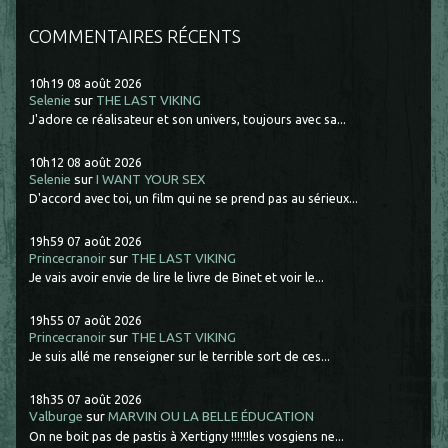
COMMENTAIRES RÉCENTS
10h19
08
août 2026
Selenie
sur
THE LAST VIKING
J'adore ce réalisateur et son univers, toujours avec sa...
10h12
08
août 2026
Selenie
sur
I WANT YOUR SEX
D'accord avec toi, un film qui ne se prend pas au sérieux...
19h59
07
août 2026
Princecranoir
sur
THE LAST VIKING
Je vais avoir envie de lire le livre de Binet et voir le...
19h55
07
août 2026
Princecranoir
sur
THE LAST VIKING
Je suis allé me renseigner sur le terrible sort de ces...
18h35
07
août 2026
Valburge
sur
MARVIN OU LA BELLE ÉDUCATION
On ne boit pas de pastis à Xertigny !!!!!!les vosgiens ne...