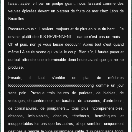
faisait avaler vif par un poulpe géant, nous laissant comme des
veuves éplorées devant un plateau de fruits de mer chez Léon de
Bruxelles.
Rassurez-vous : IL revient, toujours et de plus en plus titubant… Je
devrais plutôt dire ILS REVIENNENT… car ce n’est pas un mais…
Oh et puis, non je vous laisse découvrir. Après tout c’est quand
même LA seule scène qui vaille le coup. Bien sûr, il faudra payer et
surtout attendre une interminable demi-heure avant que ça ne se
produise.
Ensuite, il faut s’enfiler ce plat de méduses
looooooooooooooooooooooooooooooooooooooong comme un jour
sans pain. Presque trois heures de parlotes, de blablas, de
verbiages, de conférences, de baratins, de causeries, d’entretiens,
de conciliabules, de pourparlers... tous plus incompréhensibles,
abscons, imbuvables, obscurs, ténébreux, hermétiques et
insupportables les uns que les autres, et qui semblent uniquement
destinés à remplir le vide incommensurable d’un néant sans fond.