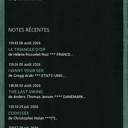
NOTES RÉCENTES
15h43
06
août 2026
LE TRIANGLE D'OR
de Hélène Rosselet-Ruiz *** FRANCE...
15h26
05
août 2026
I WANT YOUR SEX
de Gregg Araki *** ETATS-UNIS...
14h38
03
août 2026
THE LAST VIKING
de Anders Thomas Jensen **** DANEMARK...
12h10
29
juil. 2026
L'ODYSSÉE
de Christopher Nolan ***(*)...
15h57
28
juil. 2026