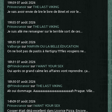
19h59
07
août 2026
Princecranoir
sur
THE LAST VIKING
Je vais avoir envie de lire le livre de Binet et voir le...
19h55
07
août 2026
Princecranoir
sur
THE LAST VIKING
Je suis allé me renseigner sur le terrible sort de ces...
18h35
07
août 2026
Valburge
sur
MARVIN OU LA BELLE ÉDUCATION
On ne boit pas de pastis à Xertigny !!!!!!les vosgiens ne...
18h31
07
août 2026
@Princécranoir
sur
I WANT YOUR SEX
Oui après ce grand calme les affaires vont reprendre. ça...
18h30
07
août 2026
@Princécranoir
sur
THE LAST VIKING
Ah oui dommage. Aaaaaaaaaaaaaaaaaaaaaah Prague. Ville...
14h09
07
août 2026
Princecranoir
sur
I WANT YOUR SEX
Cooper était déjà excellent dans Licorice Pizza. Encore...