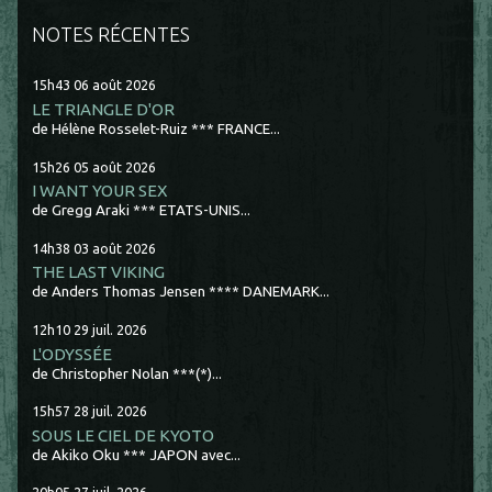
NOTES RÉCENTES
15h43
06
août 2026
LE TRIANGLE D'OR
de Hélène Rosselet-Ruiz *** FRANCE...
15h26
05
août 2026
I WANT YOUR SEX
de Gregg Araki *** ETATS-UNIS...
14h38
03
août 2026
THE LAST VIKING
de Anders Thomas Jensen **** DANEMARK...
12h10
29
juil. 2026
L'ODYSSÉE
de Christopher Nolan ***(*)...
15h57
28
juil. 2026
SOUS LE CIEL DE KYOTO
de Akiko Oku *** JAPON avec...