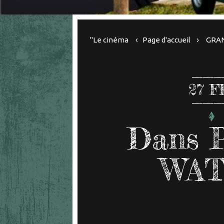
"Le cinéma
Page d'accueil
GRAN
27
F
Dans 
WA