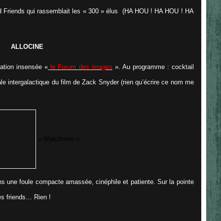
and Friends qui rassemblait les « 300 » élus (HA HOU ! HA HOU ! HA
ALLOCINE
mation insensée «
le Forum des images
». Au programme : cocktail
ale intergalactique du film de Zack Snyder (rien qu’écrire ce nom me
« Watchmen ».
ans une foule compacte amassée, cinéphile et patiente. Sur la pointe
es friends… Rien !