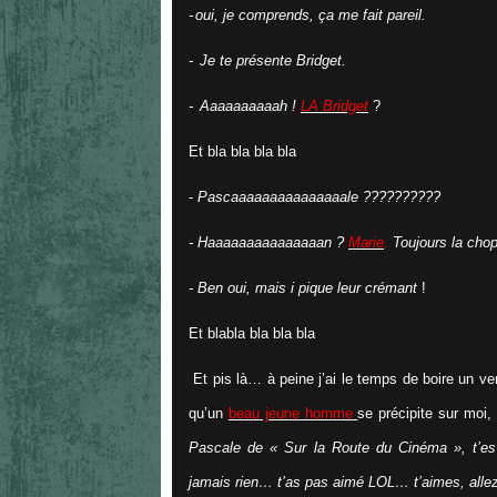
-
oui, je comprends, ça me fait pareil.
-
Je te présente Bridget.
-
Aaaaaaaaaah !
LA Bridget
?
Et bla bla bla bla
-
Pascaaaaaaaaaaaaaaale ??????????
- Haaaaaaaaaaaaaaan ?
Marie
.
Toujours la chop
- Ben oui, mais i pique leur crémant
!
Et blabla bla bla bla
Et pis là… à peine j’ai le temps de boire un 
qu’un
beau jeune homme
se précipite sur moi
Pascale de « Sur la Route du Cinéma », t’e
jamais rien… t’as pas aimé LOL… t’aimes, allez bo