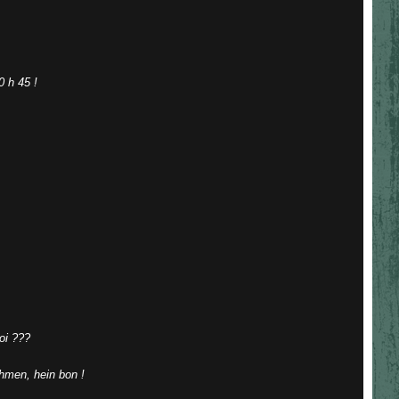
 h 45 !
oi ???
chmen, hein bon !