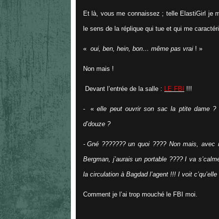
Et là, vous me connaissez ; telle ElastiGirl je
le sens de la réplique qui tue et qui me caractéris
«
oui, ben, hein, bon… même pas vrai
! »
Non mais !
Devant l’entrée de la salle :
LE FBI
!!!
-
«
elle peut ouvrir son sac la ptite dame 
d’douze ?
-
Gné ??????? un quoi ???? Non mais, avec m
Bergman, j’aurais un portable ???? I va s’calmer 
la circulation à Bagdad l’agent !!! I voit c’qu’ell
Comment je l’ai trop mouché le FBI moi.