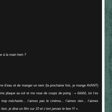
e à la main hein ?
verre d’eau et de manger un nem (la prochaine fois, je mange AVANT)
, me plaque au sol et me roue de coups de poing : «
ôôôôô, toi t’es
s trop méchante… t’aimes pas le cinéma… t’aimes rien… t’aimes
n, je dirai un film sur 10 et c’est jamais le bon !!!
».