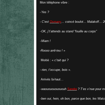
Mon téléphone vibre :
-
Yes ?
-
C’est
Osmany
… coincé boulot… Malakoff… 20
-
OK, j’t’attends au stand “fouille au corps”
-
Miam !
-
Roooo arrê-teu !
»
Moitié : «
c’tait qui ?
- rien, t’occupe, bois
».
Arrivés là-haut…
-
waououououououh
Sandra
? T’es v’nue pour m
-
ben oui, hein, oh bon, parce que bon, les Wat