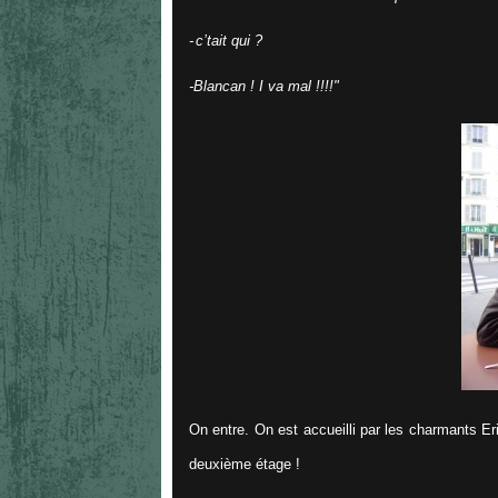
-
c’tait qui ?
-
Blancan ! I va mal !!!!"
On entre. On est accueilli par les charmants E
deuxième étage !