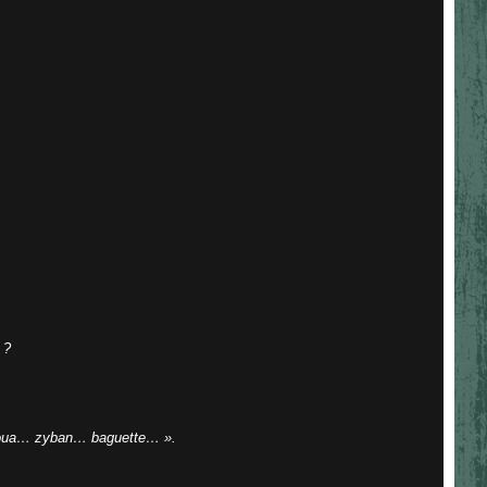
 ?
oua… zyban… baguette… ».