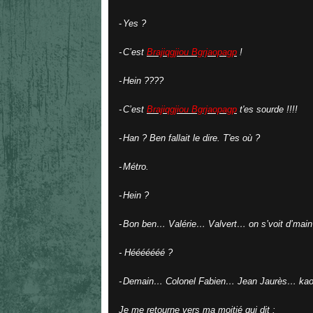
-
Yes ?
-
C’est
Brajiqgjiou Bgrjaopagp
!
-
Hein ????
-
C’est
Brajiqgjiou Bgrjaopagp
t'es sourde !!!!
-
Han ? Ben fallait le dire. T'es où ?
-
Métro.
-
Hein ?
-
Bon ben… Valérie… Valvert… on s’voit d’main
-
Hééééééé ?
-
Demain… Colonel Fabien… Jean Jaurès… ka
Je me retourne vers ma moitié qui dit :