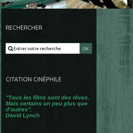
RECHERCHER
CITATION CINÉPHILE
"Tous les films sont des rêves.
Mais certains un peu plus que
d'autres".
David Lynch