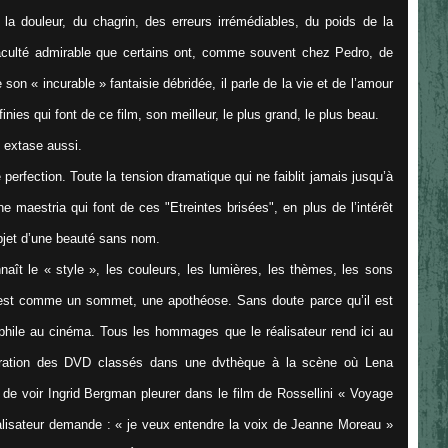
 la douleur, du chagrin, des erreurs irrémédiables, du poids de la
faculté admirable que certains ont, comme souvent chez Pedro, de
n « incurable » fantaisie débridée, il parle de la vie et de l’amour
nies qui font de ce film, son meilleur, le plus grand, le plus beau.
 extase aussi.
rfection. Toute la tension dramatique qui ne faiblit jamais jusqu’à
e maestria qui font de ces "Etreintes brisées", en plus de l’intérêt
 objet d’une beauté sans nom.
aît le « style », les couleurs, les lumières, les thèmes, les sons
, est comme un sommet, une apothéose. Sans doute parce qu’il est
éphile au cinéma. Tous les hommages que le réalisateur rend ici au
mération des DVD classés dans une dvthèque à la scène où Lena
 voir Ingrid Bergman pleurer dans le film de Rossellini « Voyage
éalisateur demande : «
je veux entendre la voix de Jeanne Moreau
»