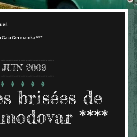
ueil
ia Gaia Germanika ***
JUIN 2009
es brisées de
modovar ****