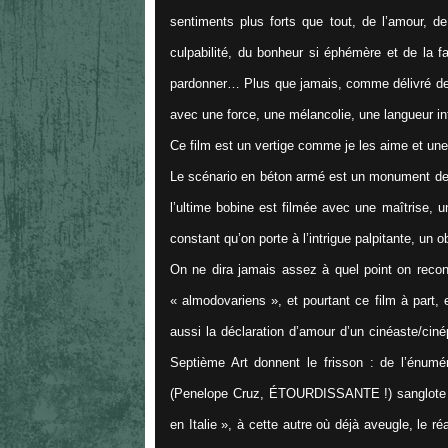
sentiments plus forts que tout, de l’amour, de
culpabilité, du bonheur si éphémère et de la 
pardonner… Plus que jamais, comme délivré de so
avec une force, une mélancolie, une langueur infi
Ce film est un vertige comme je les aime et une
Le scénario en béton armé est un monument de pe
l’ultime bobine est filmée avec une maîtrise, un
constant qu’on porte à l’intrigue palpitante, un
On ne dira jamais assez à quel point on reconn
« almodovariens », et pourtant ce film à part
aussi la déclaration d’amour d’un cinéaste/cin
Septième Art donnent le frisson : de l’énu
(Penelope Cruz, ÉTOURDISSANTE !) sanglote de
en Italie », à cette autre où déjà aveugle, le r