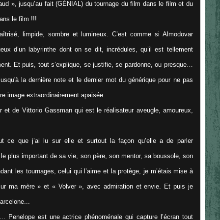
ud », jusqu’au fait (GÉNIAL) du tournage du film dans le film et du
ns le film !!!
aîtrisé, limpide, sombre et lumineux. C’est comme si Almodovar
ux d’un labyrinthe dont on se dit, incrédules, qu’il est tellement
nt. Et puis, tout s’explique, se justifie, se pardonne, ou presque…
jusqu'à la dernière note et le dernier mot du générique pour ne pas
ière image extraordinairement apaisée.
 et de Vittorio Gassman qui est le réalisateur aveugle, amoureux,
ce que j’ai lu sur elle et surtout la façon qu’elle a de parler
 plus important de sa vie, son père, son mentor, sa boussole, son
endant les tournages, celui qui l’aime et la protège, je m’étais mise à
ur ma mère » et « Volver », avec admiration et envie. Et puis je
arcelone...
… Penelope est une actrice phénoménale qui capture l’écran tout