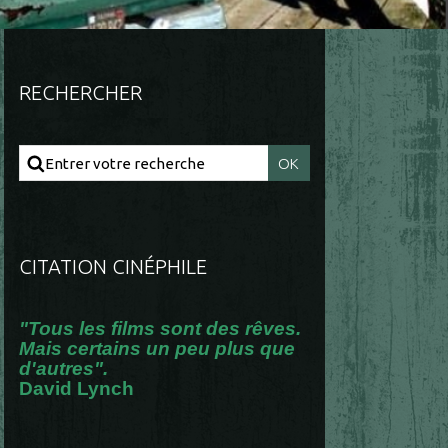
RECHERCHER
CITATION CINÉPHILE
"Tous les films sont des rêves.
Mais certains un peu plus que
d'autres".
David Lynch