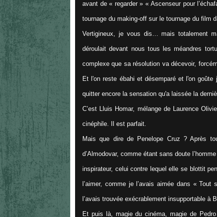
avant de « regarder » « Ascenseur pour l’échafa
tournage du making-off sur le tournage du film da
Vertigineux, je vous dis… mais totalement m
déroulait devant nous tous les méandres tortue
complexe que sa résolution va décevoir, forcéme
Et l'on reste ébahi et désemparé et l'on goûte 
quitter encore la sensation qu'a laissée la dern
C’est Lluis Homar, mélange de Laurence Olivier
cinéphile. Il est parfait.
Mais que dire de Penelope Cruz ? Après tout 
d’Almodovar, comme étant sans doute l’homme le
inspirateur, celui contre lequel elle se blottit p
l’aimer, comme je l’avais aimée dans « Tout s
l’avais trouvée exécrablement insupportable à B
Et puis là, magie du cinéma, magie de Pedro